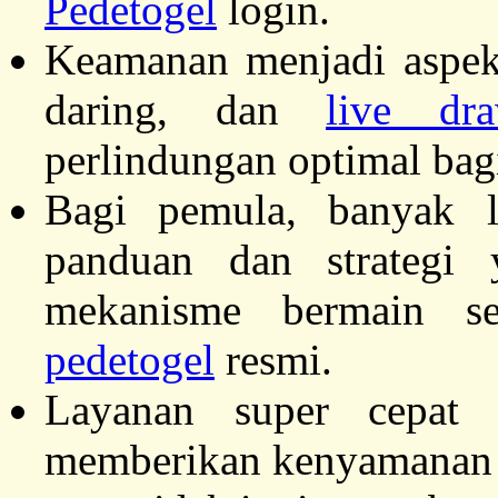
Pedetogel
login.
Keamanan menjadi aspek
daring, dan
live dr
perlindungan optimal bag
Bagi pemula, banyak 
panduan dan strateg
mekanisme bermain se
pedetogel
resmi.
Layanan super cepat
memberikan kenyamanan m