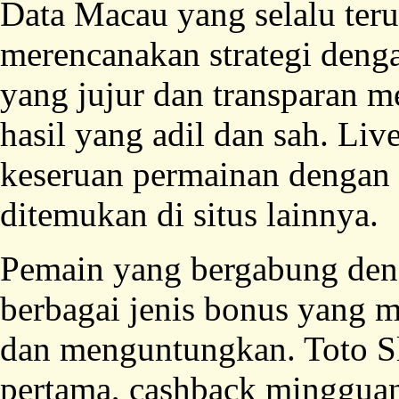
Data Macau yang selalu te
merencanakan strategi deng
yang jujur dan transparan 
hasil yang adil dan sah. L
keseruan permainan dengan s
ditemukan di situs lainnya.
Pemain yang bergabung deng
berbagai jenis bonus yang 
dan menguntungkan. Toto S
pertama, cashback mingguan,