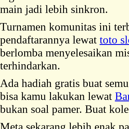
main jadi lebih sinkron.
Turnamen komunitas ini ter
pendaftarannya lewat
toto sl
berlomba menyelesaikan m
terhindarkan.
Ada hadiah gratis buat sem
bisa kamu lakukan lewat
Ba
bukan soal pamer. Buat kolek
Meta sekarang lebih enak pak