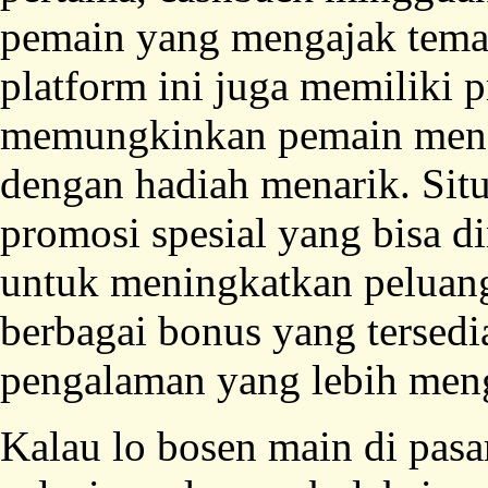
pemain yang mengajak tem
platform ini juga memiliki 
memungkinkan pemain menda
dengan hadiah menarik. Sit
promosi spesial yang bisa 
untuk meningkatkan pelua
berbagai bonus yang tersedi
pengalaman yang lebih men
Kalau lo bosen main di pasar