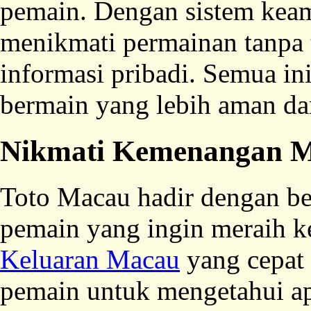
pemain. Dengan sistem keam
menikmati permainan tanpa 
informasi pribadi. Semua i
bermain yang lebih aman d
Nikmati Kemenangan M
Toto Macau hadir dengan be
pemain yang ingin meraih 
Keluaran Macau
yang cepat
pemain untuk mengetahui ap