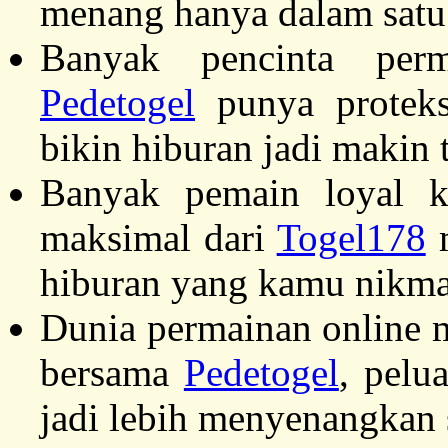
menang hanya dalam satu
Banyak pencinta perm
Pedetogel
punya proteks
bikin hiburan jadi makin
Banyak pemain loyal ka
maksimal dari
Togel178
m
hiburan yang kamu nikma
Dunia permainan online m
bersama
Pedetogel
, pelu
jadi lebih menyenangkan 