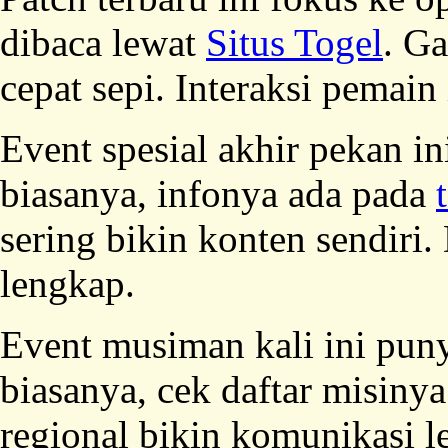
dibaca lewat
Situs Togel
. G
cepat sepi. Interaksi pemain
Event spesial akhir pekan in
biasanya, infonya ada pada
sering bikin konten sendir
lengkap.
Event musiman kali ini puny
biasanya, cek daftar misinya
regional bikin komunikasi 