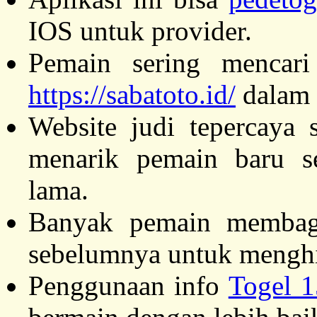
IOS untuk provider.
Pemain sering mencari
https://sabatoto.id/
dalam 
Website judi tepercaya 
menarik pemain baru s
lama.
Banyak pemain membagik
sebelumnya untuk menghi
Penggunaan info
Togel 