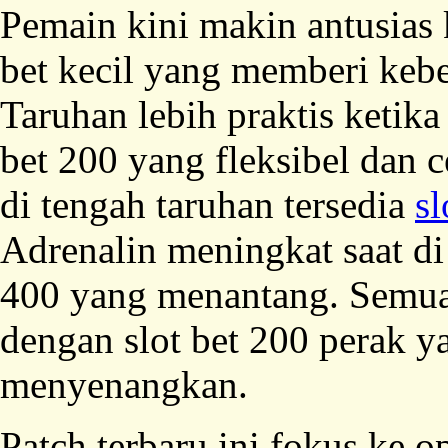
Pemain kini makin antusias 
bet kecil yang memberi kebe
Taruhan lebih praktis ketika
bet 200 yang fleksibel dan 
di tengah taruhan tersedia
sl
Adrenalin meningkat saat di
400 yang menantang. Semua
dengan slot bet 200 perak 
menyenangkan.
Patch terbaru ini fokus ke o