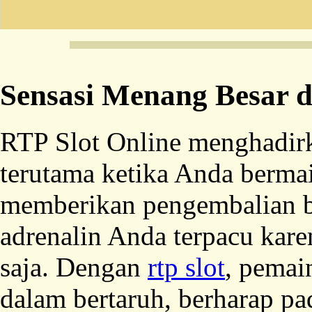
Sensasi Menang Besar d
RTP Slot Online menghadirka
terutama ketika Anda bermai
memberikan pengembalian b
adrenalin Anda terpacu kare
saja. Dengan
rtp slot
, pemai
dalam bertaruh, berharap p