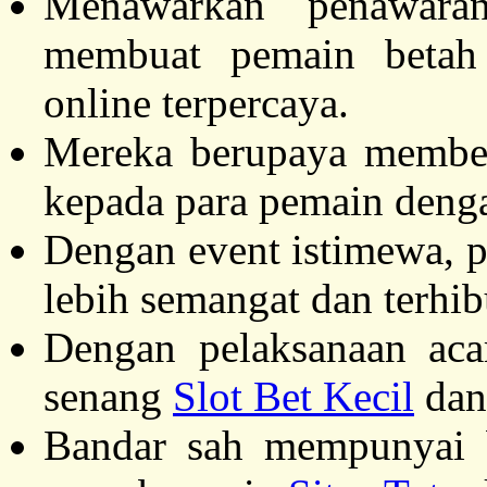
Menawarkan penawar
membuat pemain betah
online terpercaya.
Mereka berupaya membe
kepada para pemain denga
Dengan event istimewa, 
lebih semangat dan terhi
Dengan pelaksanaan aca
senang
Slot Bet Kecil
dan 
Bandar sah mempunyai b