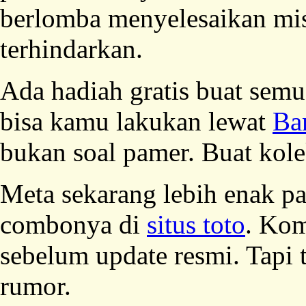
berlomba menyelesaikan m
terhindarkan.
Ada hadiah gratis buat sem
bisa kamu lakukan lewat
Ba
bukan soal pamer. Buat kolek
Meta sekarang lebih enak pak
combonya di
situs toto
. Kom
sebelum update resmi. Tapi 
rumor.