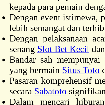
kepada para pemain denga
Dengan event istimewa, 
lebih semangat dan terhi
Dengan pelaksanaan aca
senang
Slot Bet Kecil
dan 
Bandar sah mempunyai b
yang bermain
Situs Toto
d
Pasaran komprehensif m
secara
Sabatoto
signifikan
Dalam mencari hiburan