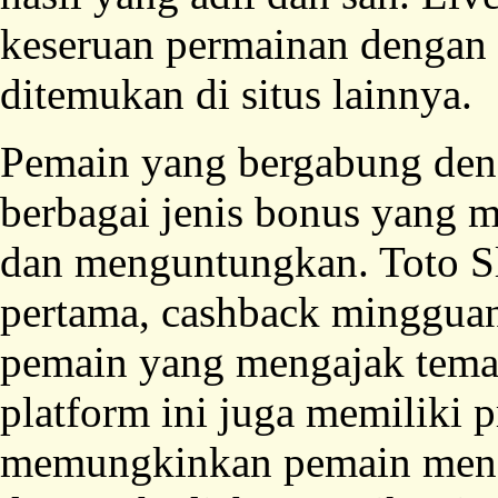
keseruan permainan dengan s
ditemukan di situs lainnya.
Pemain yang bergabung deng
berbagai jenis bonus yang 
dan menguntungkan. Toto S
pertama, cashback mingguan,
pemain yang mengajak tem
platform ini juga memiliki 
memungkinkan pemain menda