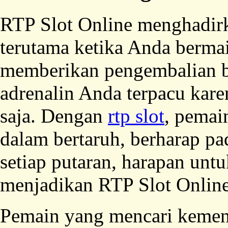
RTP Slot Online menghadirka
terutama ketika Anda bermai
memberikan pengembalian b
adrenalin Anda terpacu kare
saja. Dengan
rtp slot
, pemai
dalam bertaruh, berharap p
setiap putaran, harapan unt
menjadikan RTP Slot Online
Pemain yang mencari kemen