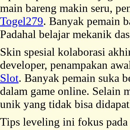
main bareng makin seru, pe
Togel279
. Banyak pemain b
Padahal belajar mekanik dasa
Skin spesial kolaborasi ak
developer, penampakan awal
Slot
. Banyak pemain suka b
dalam game online. Selain 
unik yang tidak bisa didapat
Tips leveling ini fokus pada