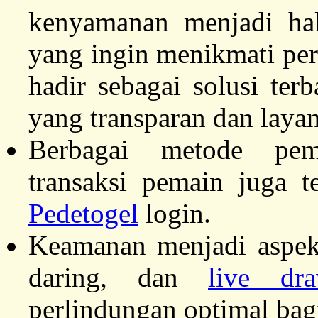
kenyamanan menjadi ha
yang ingin menikmati pe
hadir sebagai solusi te
yang transparan dan layan
Berbagai metode pe
transaksi pemain juga t
Pedetogel
login.
Keamanan menjadi aspek
daring, dan
live dr
perlindungan optimal bag