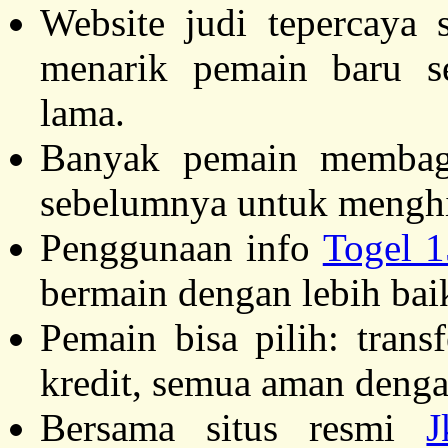
Website judi tepercaya 
menarik pemain baru s
lama.
Banyak pemain membagik
sebelumnya untuk menghi
Penggunaan info
Togel 
bermain dengan lebih bai
Pemain bisa pilih: trans
kredit, semua aman dengan
Bersama situs resmi
J