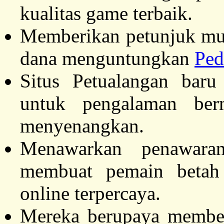
kualitas game terbaik.
Memberikan petunjuk mu
dana menguntungkan
Ped
Situs Petualangan baru
untuk pengalaman be
menyenangkan.
Menawarkan penawar
membuat pemain betah
online terpercaya.
Mereka berupaya membe