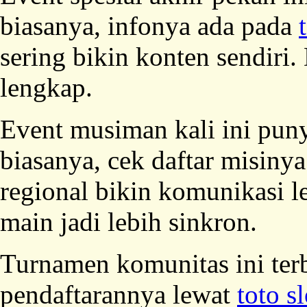
biasanya, infonya ada pada
sering bikin konten sendir
lengkap.
Event musiman kali ini puny
biasanya, cek daftar misinya
regional bikin komunikasi 
main jadi lebih sinkron.
Turnamen komunitas ini ter
pendaftarannya lewat
toto sl