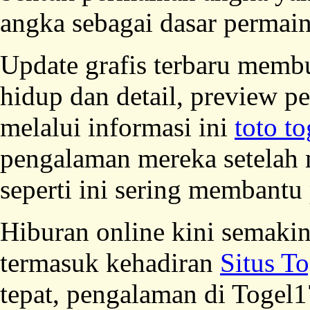
angka sebagai dasar permai
Update grafis terbaru membu
hidup dan detail, preview p
melalui informasi ini
toto to
pengalaman mereka setelah 
seperti ini sering membantu
Hiburan online kini semaki
termasuk kehadiran
Situs T
tepat, pengalaman di Togel1