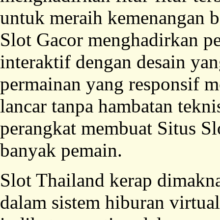
untuk meraih kemenangan bes
Slot Gacor menghadirkan p
interaktif dengan desain y
permainan yang responsif me
lancar tanpa hambatan tekni
perangkat membuat Situs Sl
banyak pemain.
Slot Thailand kerap dimaknai
dalam sistem hiburan virtual