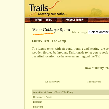
Select a cottage:
Luxury Tent - The Camp
The luxury tents, with air-conditioning and heating, are co
wooden floored bathrooms. Tailor-made to let you to soak i
beautiful location, we have even unplugged the TV.
Row of luxury ten
An inside view
The bathroom
Amenities at Luxury Tent - The Camp
Occupancy : Adults
Bedroom
Bathroom