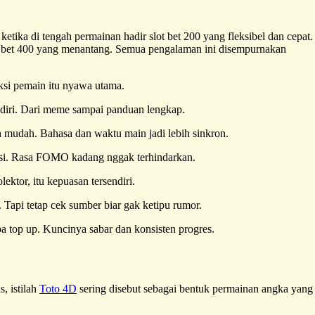
ketika di tengah permainan hadir slot bet 200 yang fleksibel dan cepat.
t bet 400 yang menantang. Semua pengalaman ini disempurnakan
aksi pemain itu nyawa utama.
endiri. Dari meme sampai panduan lengkap.
h mudah. Bahasa dan waktu main jadi lebih sinkron.
misi. Rasa FOMO kadang nggak terhindarkan.
lektor, itu kepuasan tersendiri.
 Tapi tetap cek sumber biar gak ketipu rumor.
npa top up. Kuncinya sabar dan konsisten progres.
, istilah
Toto 4D
sering disebut sebagai bentuk permainan angka yang