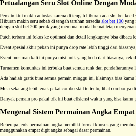
Petualangan Seru Slot Online Dengan Moda
Pemain kini makin antusias karena di tengah hiburan ada slot bet kecil
Hiburan makin seru sebab di tengah taruhan tersedia
slot bet 100
yang r
dengan slot bet 200 perak yang membuat modal hemat tetap menyenan
Patch terbaru ini fokus ke optimasi dan detail lengkapnya bisa dibaca 
Event spesial akhir pekan ini punya drop rate lebih tinggi dari biasany
Event musiman kali ini punya misi unik yang beda dari biasanya, cek d
Turnamen komunitas ini terbuka buat semua rank dan pendaftarannya 
Ada hadiah gratis buat semua pemain minggu ini, klaimnya bisa kamu
Meta sekarang lebih enak pakai combo skill tertentu, lihat combonya d
Banyak pemain pro pakai trik ini buat efisiensi waktu yang bisa kamu p
Mengenal Sistem Permainan Angka Empat 
Beberapa jenis permainan angka memiliki format khusus yang membua
menggunakan empat digit angka sebagai dasar permainan.