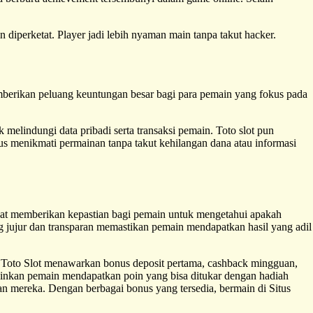
in diperketat. Player jadi lebih nyaman main tanpa takut hacker.
mberikan peluang keuntungan besar bagi para pemain yang fokus pada
melindungi data pribadi serta transaksi pemain. Toto slot pun
s menikmati permainan tanpa takut kehilangan dana atau informasi
at memberikan kepastian bagi pemain untuk mengetahui apakah
 jujur dan transparan memastikan pemain mendapatkan hasil yang adil
 Toto Slot menawarkan bonus deposit pertama, cashback mingguan,
kinkan pemain mendapatkan poin yang bisa ditukar dengan hadiah
n mereka. Dengan berbagai bonus yang tersedia, bermain di Situs