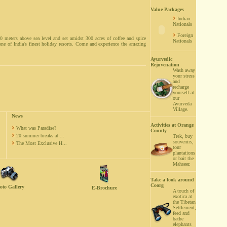
Value Packages
Indian
Nationals
Foreign
0 meters above sea level and set amidst 300 acres of coffee and spice
Nationals
one of India's finest holiday resorts. Come and experience the amazing
Ayurvedic
Rejuvenation
Wash away
your stress
and
recharge
yourself at
our
Ayurveda
Village.
News
Activities at Orange
What was Paradise?
County
20 summer breaks at ...
Trek, buy
souvenirs,
The Most Exclusive H...
tour
plantations
or bait the
Mahseer.
Take a look around
Coorg
oto Gallery
E-Brochure
A touch of
exotica at
the Tibetan
Settlement,
feed and
bathe
elephants