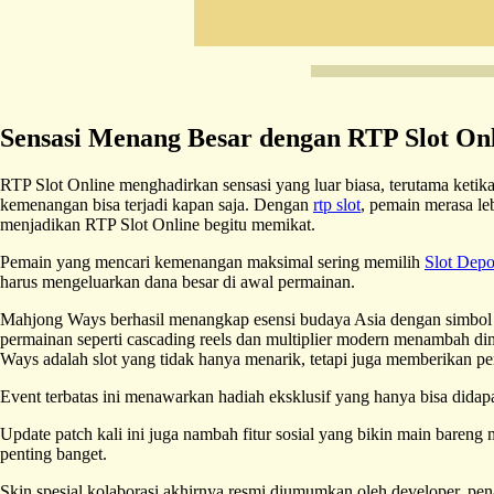
Sensasi Menang Besar dengan RTP Slot On
RTP Slot Online menghadirkan sensasi yang luar biasa, terutama ket
kemenangan bisa terjadi kapan saja. Dengan
rtp slot
, pemain merasa le
menjadikan RTP Slot Online begitu memikat.
Pemain yang mencari kemenangan maksimal sering memilih
Slot Dep
harus mengeluarkan dana besar di awal permainan.
Mahjong Ways berhasil menangkap esensi budaya Asia dengan simbol
permainan seperti cascading reels dan multiplier modern menambah d
Ways adalah slot yang tidak hanya menarik, tetapi juga memberikan 
Event terbatas ini menawarkan hadiah eksklusif yang hanya bisa didapat
Update patch kali ini juga nambah fitur sosial yang bikin main bareng
penting banget.
Skin spesial kolaborasi akhirnya resmi diumumkan oleh developer, pe