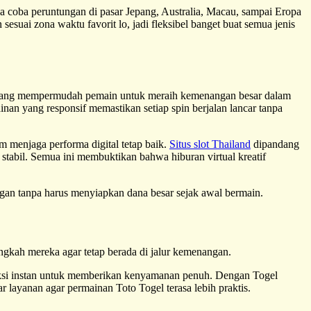
sa coba peruntungan di pasar Jepang, Australia, Macau, sampai Eropa
esuai zona waktu favorit lo, jadi fleksibel banget buat semua jenis
u yang mempermudah pemain untuk meraih kemenangan besar dalam
nan yang responsif memastikan setiap spin berjalan lancar tanpa
am menjaga performa digital tetap baik.
Situs slot Thailand
dipandang
stabil. Semua ini membuktikan bahwa hiburan virtual kreatif
an tanpa harus menyiapkan dana besar sejak awal bermain.
ngkah mereka agar tetap berada di jalur kemenangan.
aksi instan untuk memberikan kenyamanan penuh. Dengan Togel
 layanan agar permainan Toto Togel terasa lebih praktis.