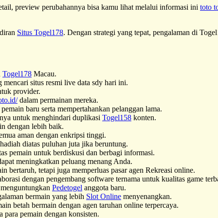
tail, preview perubahannya bisa kamu lihat melalui informasi ini
toto t
adiran
Situs Togel178
. Dengan strategi yang tepat, pengalaman di Togel
n
Togel178
Macau.
encari situs resmi live data sdy hari ini.
tuk provider.
oto.id/
dalam permainan mereka.
pemain baru serta mempertahankan pelanggan lama.
nya untuk menghindari duplikasi
Togel158
konten.
in dengan lebih baik.
semua aman dengan enkripsi tinggi.
adiah diatas puluhan juta jika beruntung.
as pemain untuk berdiskusi dan berbagi informasi.
apat meningkatkan peluang menang Anda.
bertaruh, tetapi juga memperluas pasar agen Rekreasi online.
borasi dengan pengembang software ternama untuk kualitas game terb
a menguntungkan
Pedetogel
anggota baru.
ngalaman bermain yang lebih
Slot Online
menyenangkan.
main betah bermain dengan agen taruhan online terpercaya.
a para pemain dengan konsisten.