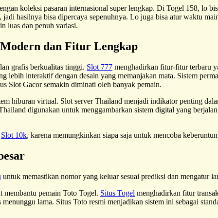
ngan koleksi pasaran internasional super lengkap. Di Togel 158, lo bi
jadi hasilnya bisa dipercaya sepenuhnya. Lo juga bisa atur waktu main s
n luas dan penuh variasi.
n Modern dan Fitur Lengkap
n grafis berkualitas tinggi.
Slot 777
menghadirkan fitur-fitur terbar
g lebih interaktif dengan desain yang memanjakan mata. Sistem permai
us Slot Gacor semakin diminati oleh banyak pemain.
tem hiburan virtual. Slot server Thailand menjadi indikator penting dal
Thailand digunakan untuk menggambarkan sistem digital yang berjalan 
i
Slot 10k
, karena memungkinkan siapa saja untuk mencoba keberuntung
besar
u
untuk memastikan nomor yang keluar sesuai prediksi dan mengatur la
gat membantu pemain Toto Togel.
Situs Togel
menghadirkan fitur trans
menunggu lama. Situs Toto resmi menjadikan sistem ini sebagai standar