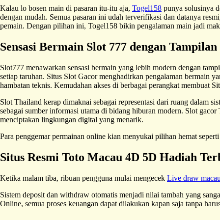
Kalau lo bosen main di pasaran itu-itu aja,
Togel158
punya solusinya de
dengan mudah. Semua pasaran ini udah terverifikasi dan datanya resmi, 
pemain. Dengan pilihan ini, Togel158 bikin pengalaman main jadi maki
Sensasi Bermain Slot 777 dengan Tampila
Slot777 menawarkan sensasi bermain yang lebih modern dengan tampila
setiap taruhan. Situs Slot Gacor menghadirkan pengalaman bermain yan
hambatan teknis. Kemudahan akses di berbagai perangkat membuat Sit
Slot Thailand kerap dimaknai sebagai representasi dari ruang dalam sis
sebagai sumber informasi utama di bidang hiburan modern. Slot gacor 
menciptakan lingkungan digital yang menarik.
Para penggemar permainan online kian menyukai pilihan hemat sepert
Situs Resmi Toto Macau 4D 5D Hadiah Ter
Ketika malam tiba, ribuan pengguna mulai mengecek
Live draw maca
Sistem deposit dan withdraw otomatis menjadi nilai tambah yang san
Online, semua proses keuangan dapat dilakukan kapan saja tanpa harus 