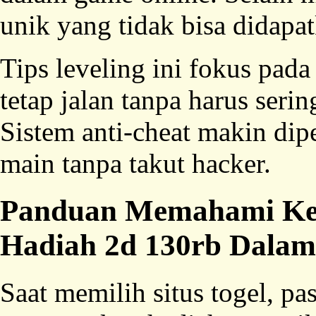
unik yang tidak bisa didapat
Tips leveling ini fokus pada
tetap jalan tanpa harus ser
Sistem anti-cheat makin dipe
main tanpa takut hacker.
Panduan Memahami Keu
Hadiah 2d 130rb Dala
Saat memilih situs togel, p