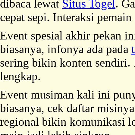
dibaca lewat
Situs Togel
. G
cepat sepi. Interaksi pemain
Event spesial akhir pekan in
biasanya, infonya ada pada
sering bikin konten sendir
lengkap.
Event musiman kali ini puny
biasanya, cek daftar misinya
regional bikin komunikasi 