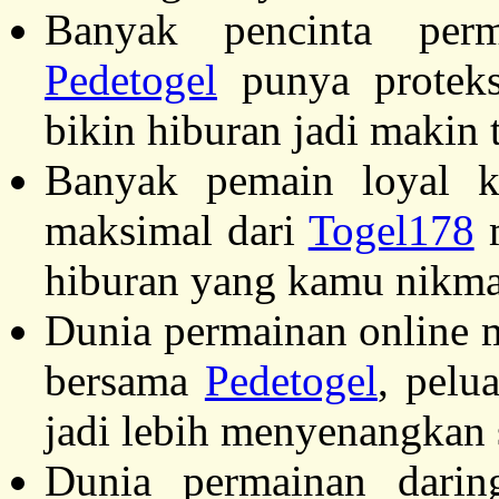
Banyak pencinta perm
Pedetogel
punya proteks
bikin hiburan jadi makin
Banyak pemain loyal ka
maksimal dari
Togel178
m
hiburan yang kamu nikma
Dunia permainan online m
bersama
Pedetogel
, pelu
jadi lebih menyenangkan 
Dunia permainan darin