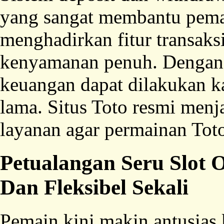
yang sangat membantu pema
menghadirkan fitur transaks
kenyamanan penuh. Dengan 
keuangan dapat dilakukan k
lama. Situs Toto resmi menja
layanan agar permainan Toto 
Petualangan Seru Slot
Dan Fleksibel Sekali
Pemain kini makin antusias 