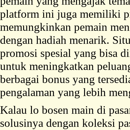
pemain yang mengajak tem
platform ini juga memiliki 
memungkinkan pemain menda
dengan hadiah menarik. Sit
promosi spesial yang bisa 
untuk meningkatkan pelua
berbagai bonus yang tersedi
pengalaman yang lebih men
Kalau lo bosen main di pasar
solusinya dengan koleksi pa