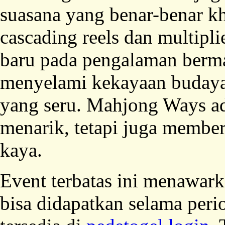
suasana yang benar-benar kh
cascading reels dan multip
baru pada pengalaman berma
menyelami kekayaan budaya
yang seru. Mahjong Ways ad
menarik, tetapi juga membe
kaya.
Event terbatas ini menawark
bisa didapatkan selama perio