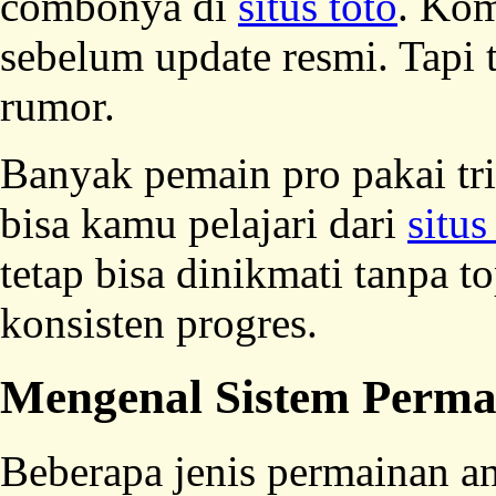
combonya di
situs toto
. Kom
sebelum update resmi. Tapi 
rumor.
Banyak pemain pro pakai tri
bisa kamu pelajari dari
situs
tetap bisa dinikmati tanpa t
konsisten progres.
Mengenal Sistem Perma
Beberapa jenis permainan a