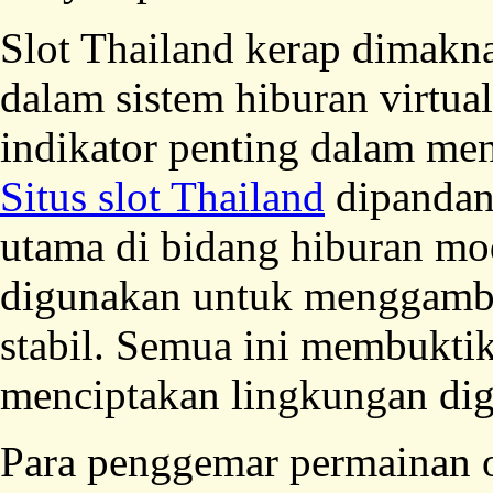
Slot Thailand kerap dimaknai
dalam sistem hiburan virtual
indikator penting dalam menj
Situs slot Thailand
dipandan
utama di bidang hiburan mod
digunakan untuk menggambar
stabil. Semua ini membuktik
menciptakan lingkungan dig
Para penggemar permainan o