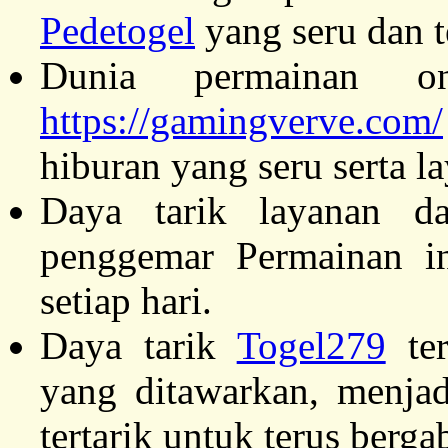
Pedetogel
yang seru dan t
Dunia permainan o
https://gamingverve.com/
hiburan yang seru serta la
Daya tarik layanan d
penggemar Permainan in
setiap hari.
Daya tarik
Togel279
ter
yang ditawarkan, menja
tertarik untuk terus berga