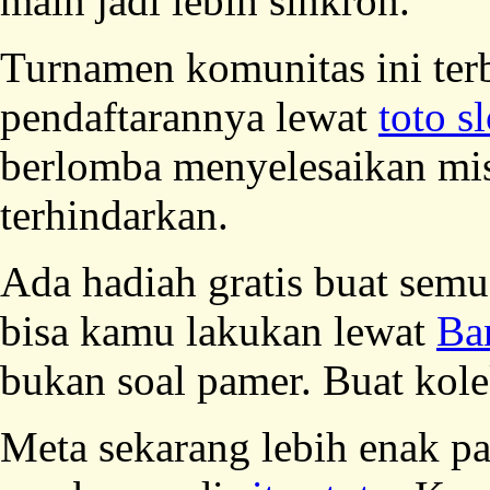
main jadi lebih sinkron.
Turnamen komunitas ini ter
pendaftarannya lewat
toto sl
berlomba menyelesaikan m
terhindarkan.
Ada hadiah gratis buat sem
bisa kamu lakukan lewat
Ba
bukan soal pamer. Buat kolek
Meta sekarang lebih enak pak