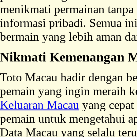
menikmati permainan tanpa 
informasi pribadi. Semua i
bermain yang lebih aman d
Nikmati Kemenangan M
Toto Macau hadir dengan be
pemain yang ingin meraih 
Keluaran Macau
yang cepat
pemain untuk mengetahui ap
Data Macau yang selalu te