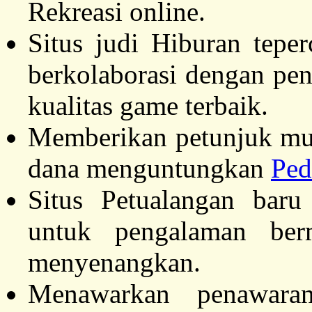
Rekreasi online.
Situs judi Hiburan tepe
berkolaborasi dengan pe
kualitas game terbaik.
Memberikan petunjuk mu
dana menguntungkan
Ped
Situs Petualangan baru
untuk pengalaman be
menyenangkan.
Menawarkan penawar