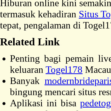
Hiburan online kini semaki
termasuk kehadiran
Situs T
tepat, pengalaman di Togel1
Related Link
Penting bagi pemain liv
keluaran
Togel178
Macau
Banyak
modernbridepari
bingung mencari situs resm
Aplikasi ini bisa
pedetog