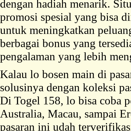
dengan hadiah menarik. Sit
promosi spesial yang bisa 
untuk meningkatkan pelua
berbagai bonus yang tersedi
pengalaman yang lebih men
Kalau lo bosen main di pasar
solusinya dengan koleksi pa
Di Togel 158, lo bisa coba 
Australia, Macau, sampai 
pasaran ini udah terverifikas