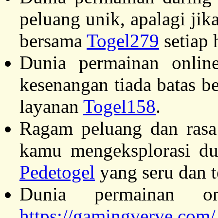
peluang unik, apalagi jik
bersama
Togel279
setiap 
Dunia permainan onli
kesenangan tiada batas b
layanan
Togel158
.
Ragam peluang dan rasa 
kamu mengeksplorasi du
Pedetogel
yang seru dan t
Dunia permainan o
https://gamingverve.com/