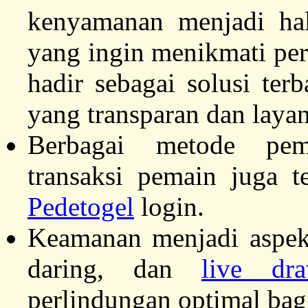
kenyamanan menjadi ha
yang ingin menikmati pe
hadir sebagai solusi te
yang transparan dan layan
Berbagai metode pe
transaksi pemain juga t
Pedetogel
login.
Keamanan menjadi aspek
daring, dan
live dr
perlindungan optimal bag