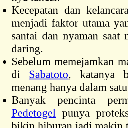
Kecepatan dan kelancar
menjadi faktor utama ya
santai dan nyaman saat 
daring.
Sebelum memejamkan mata
di
Sabatoto
, katanya 
menang hanya dalam satu
Banyak pencinta perm
Pedetogel
punya proteks
bikin hiburan jadi makin