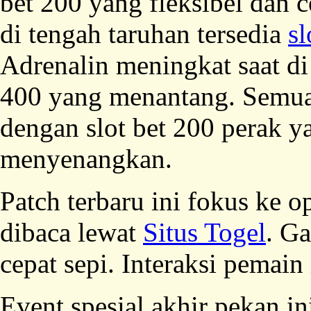
bet 200 yang fleksibel dan 
di tengah taruhan tersedia
sl
Adrenalin meningkat saat di
400 yang menantang. Semua
dengan slot bet 200 perak 
menyenangkan.
Patch terbaru ini fokus ke o
dibaca lewat
Situs Togel
. G
cepat sepi. Interaksi pemain
Event spesial akhir pekan in