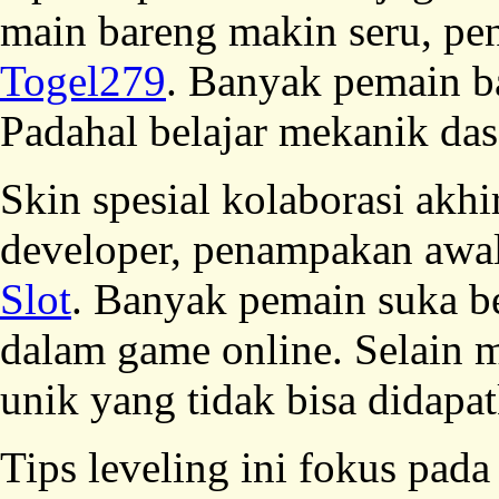
main bareng makin seru, pe
Togel279
. Banyak pemain b
Padahal belajar mekanik dasa
Skin spesial kolaborasi ak
developer, penampakan awal
Slot
. Banyak pemain suka b
dalam game online. Selain 
unik yang tidak bisa didapat
Tips leveling ini fokus pada