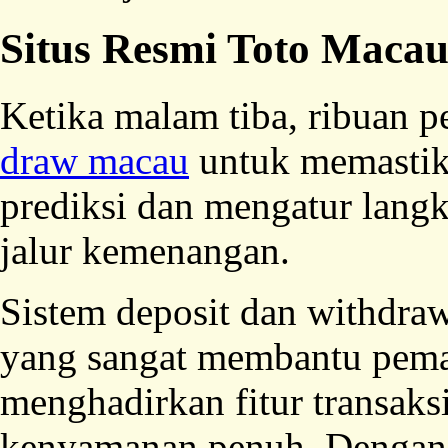
Situs Resmi Toto Maca
Ketika malam tiba, ribuan
draw macau
untuk memastik
prediksi dan mengatur langk
jalur kemenangan.
Sistem deposit dan withdraw
yang sangat membantu pema
menghadirkan fitur transaks
kenyamanan penuh. Dengan 