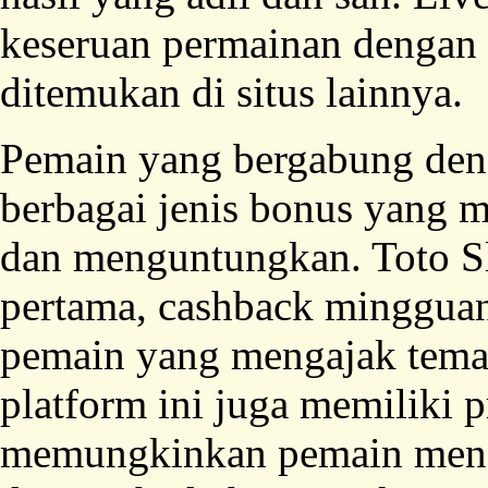
keseruan permainan dengan s
ditemukan di situs lainnya.
Pemain yang bergabung deng
berbagai jenis bonus yang 
dan menguntungkan. Toto S
pertama, cashback mingguan,
pemain yang mengajak tem
platform ini juga memiliki 
memungkinkan pemain menda