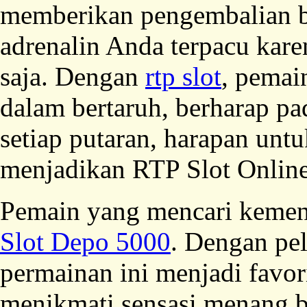
memberikan pengembalian b
adrenalin Anda terpacu kare
saja. Dengan
rtp slot
, pemai
dalam bertaruh, berharap p
setiap putaran, harapan unt
menjadikan RTP Slot Online
Pemain yang mencari kemen
Slot Depo 5000
. Dengan pel
permainan ini menjadi favor
menikmati sensasi menang b