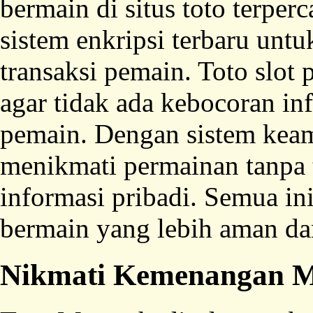
bermain di situs toto terper
sistem enkripsi terbaru untu
transaksi pemain. Toto slot
agar tidak ada kebocoran in
pemain. Dengan sistem keam
menikmati permainan tanpa 
informasi pribadi. Semua i
bermain yang lebih aman d
Nikmati Kemenangan M