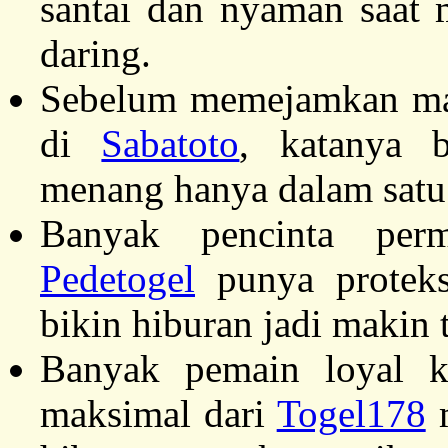
santai dan nyaman saat 
daring.
Sebelum memejamkan mata
di
Sabatoto
, katanya 
menang hanya dalam satu
Banyak pencinta perm
Pedetogel
punya proteks
bikin hiburan jadi makin
Banyak pemain loyal ka
maksimal dari
Togel178
m