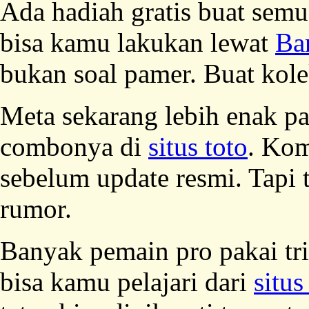
Ada hadiah gratis buat sem
bisa kamu lakukan lewat
Ba
bukan soal pamer. Buat kolek
Meta sekarang lebih enak pak
combonya di
situs toto
. Kom
sebelum update resmi. Tapi 
rumor.
Banyak pemain pro pakai tri
bisa kamu pelajari dari
situs