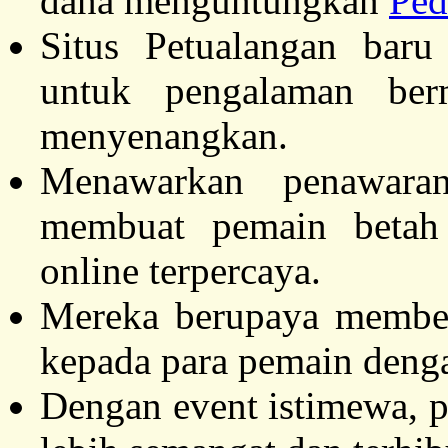
dana menguntungkan
Ped
Situs Petualangan baru
untuk pengalaman be
menyenangkan.
Menawarkan penawar
membuat pemain betah
online terpercaya.
Mereka berupaya membe
kepada para pemain denga
Dengan event istimewa, 