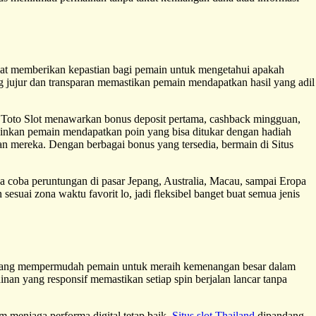
at memberikan kepastian bagi pemain untuk mengetahui apakah
 jujur dan transparan memastikan pemain mendapatkan hasil yang adil
 Toto Slot menawarkan bonus deposit pertama, cashback mingguan,
kinkan pemain mendapatkan poin yang bisa ditukar dengan hadiah
n mereka. Dengan berbagai bonus yang tersedia, bermain di Situs
sa coba peruntungan di pasar Jepang, Australia, Macau, sampai Eropa
esuai zona waktu favorit lo, jadi fleksibel banget buat semua jenis
u yang mempermudah pemain untuk meraih kemenangan besar dalam
nan yang responsif memastikan setiap spin berjalan lancar tanpa
am menjaga performa digital tetap baik.
Situs slot Thailand
dipandang