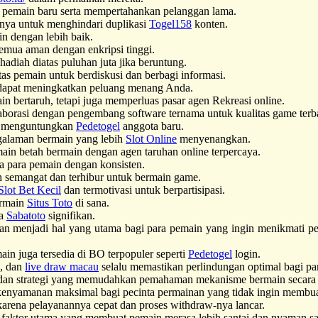
pemain baru serta mempertahankan pelanggan lama.
nya untuk menghindari duplikasi
Togel158
konten.
in dengan lebih baik.
semua aman dengan enkripsi tinggi.
adiah diatas puluhan juta jika beruntung.
as pemain untuk berdiskusi dan berbagi informasi.
apat meningkatkan peluang menang Anda.
bertaruh, tetapi juga memperluas pasar agen Rekreasi online.
borasi dengan pengembang software ternama untuk kualitas game terb
a menguntungkan
Pedetogel
anggota baru.
ngalaman bermain yang lebih
Slot Online
menyenangkan.
main betah bermain dengan agen taruhan online terpercaya.
a para pemain dengan konsisten.
h semangat dan terhibur untuk bermain game.
Slot Bet Kecil
dan termotivasi untuk berpartisipasi.
ermain
Situs Toto
di sana.
ra
Sabatoto
signifikan.
n menjadi hal yang utama bagi para pemain yang ingin menikmati pe
 juga tersedia di BO terpopuler seperti
Pedetogel
login.
g, dan
live draw macau
selalu memastikan perlindungan optimal bagi pa
an strategi yang memudahkan pemahaman mekanisme bermain secara e
enyamanan maksimal bagi pecinta permainan yang tidak ingin memb
arena pelayanannya cepat dan proses withdraw-nya lancar.
faktor utama yang membuat pemain merasa lebih santai dan nyaman saa