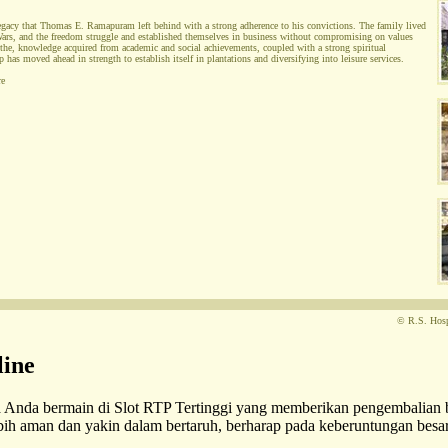
egacy that Thomas E. Ramapuram left behind with a strong adherence to his convictions. The family lived
Wars, and the freedom struggle and established themselves in business without compromising on values
 the, knowledge acquired from academic and social achievements, coupled with a strong spiritual
 has moved ahead in strength to establish itself in plantations and diversifying into leisure services.
re
© R.S. Hospi
line
ika Anda bermain di Slot RTP Tertinggi yang memberikan pengembalian
bih aman dan yakin dalam bertaruh, berharap pada keberuntungan besar