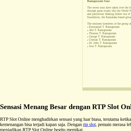
Ramapuram Sons
The seven sons have taken over the l
through great events like the World 
and patriotism Making fullest use of
foundation, the Karnataka based group
The eminent members of the group a
Emmanuel T. Ramapuram
Abe T. Ramapuram
Thomas T. Ramapuram
George T. Ramapuram
Cherian T. Ramapuram
Dr. John T. Ramapuram
Jose T. Ramapuram
Sensasi Menang Besar dengan RTP Slot On
RTP Slot Online menghadirkan sensasi yang luar biasa, terutama ket
kemenangan bisa terjadi kapan saja. Dengan
rtp slot
, pemain merasa le
menjadikan RTP Slot Online begitu memikat.