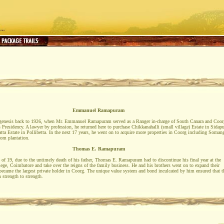
Emmanuel Ramapuram
’s genesis back to 1926, when Mr. Emmanuel Ramapuram served as a Ranger in-charge of South Canara and Coor
 Presidency. A lawyer by profession, he returned here to purchase Chikkanahalli (small village) Estate in Sidapu
a Estate in Pollibetta. In the next 17 years, he went on to acquire more properties in Coorg including Soman
om plantation.
Thomas E. Ramapuram
e of 19, due to the untimely death of his father, Thomas E. Ramapuram had to discontinue his final year at the
lege, Coimbatore and take over the reigns of the family business. He and his brothers went on to expand their
became the largest private holder in Coorg. The unique value system and bond inculcated by him ensured that t
 strength to strength.