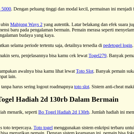
o 5000
. Dengan peluang tinggi dan modal kecil, permainan ini menjadi
 ubin
Mahjong Ways 2
yang autentik. Latar belakang dan efek suara j
imensi baru pada pengalaman bermain. Pemain merasa seperti menyela
pengalaman budaya yang kaya.
kan selama periode tertentu saja, detailnya tersedia di
pedetogel login
 makin seru, penjelasannya bisa kamu cek lewat
Togel279
. Banyak pema
nampakan awalnya bisa kamu lihat lewat
Toto Slot
. Banyak pemain suka
pat lain.
lan tanpa harus sering logout roadmapnya
toto slot
. Sistem anti-cheat mak
ogel Hadiah 2d 130rb Dalam Bermain
iah menarik, seperti
Bo Togel Hadiah 2d 130rb
. Jumlah hadiah ini me
 toto terpercaya.
Toto togel
menggunakan sistem enkripsi terbaru untuk 
 bisa merugikan pemain. Dengan sistem keamanan ini, pemain bisa foku