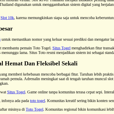
Thailand digunakan untuk menggambarkan sistem digital yang berjalan 
i
Slot 10k
, karena memungkinkan siapa saja untuk mencoba keberuntung
besar
u
untuk memastikan nomor yang keluar sesuai prediksi dan mengatur la
gat membantu pemain Toto Togel.
Situs Togel
menghadirkan fitur trans
menunggu lama. Situs Toto resmi menjadikan sistem ini sebagai standar
l Hemat Dan Fleksibel Sekali
 yang memberi kebebasan mencoba berbagai fitur. Taruhan lebih praktis 
amah pemula. Adrenalin meningkat saat di tengah taruhan muncul slo
gkan.
lewat
Situs Togel
. Game online tanpa komunitas terasa cepat sepi. Inter
a, infonya ada pada
toto togel
. Komunitas kreatif sering bikin konten s
aftar misinya di
Toto Togel
. Komunitas regional bikin komunikasi lebi