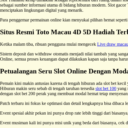
sebagai sumber informasi utama di bidang hiburan modern. Slot gacor 
menciptakan lingkungan digital yang menarik.
Para penggemar permainan online kian menyukai pilihan hemat sepert
Situs Resmi Toto Macau 4D 5D Hadiah Ter
Ketika malam tiba, ribuan pengguna mulai mengecek
Live draw maca
Sistem deposit dan withdraw otomatis menjadi nilai tambah yang san
Online, semua proses keuangan dapat dilakukan kapan saja tanpa harus 
Petualangan Seru Slot Online Dengan Moda
Pemain kini makin antusias karena di tengah hiburan ada slot bet kecil
Hiburan makin seru sebab di tengah taruhan tersedia
slot bet 100
yang r
dengan slot bet 200 perak yang membuat modal hemat tetap menyenan
Patch terbaru ini fokus ke optimasi dan detail lengkapnya bisa dibaca 
Event spesial akhir pekan ini punya drop rate lebih tinggi dari biasany
Event musiman kali ini punya misi unik yang beda dari biasanya, cek d