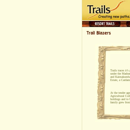
Trails traces it
under the Madras
and Kaimakumbatt
Estate, a Cardam
At the tender ag
Agricultural Col
holdings and to 
family grew from