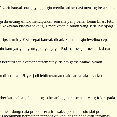
 favorit banyak orang yang ingin menikmati sensasi menang besar tanpa
uga dirancang untuk menciptakan suasana yang benar-benar khas. Fitur
mi kekayaan budaya sekaligus menikmati hiburan yang seru. Mahjong
. Tips farming EXP cepat banyak dicari. Semua ingin leveling cepat.
in baru yang langsung pengen jago. Padahal belajar mekanik dasar itu
 berburu achievement tersembunyi dalam game online. Selain
in diperketat. Player jadi lebih nyaman main tanpa takut hacker.
mberikan peluang keuntungan besar bagi para pemain yang fokus pada
melindungi data pribadi serta transaksi pemain. Toto slot pun
s menikmati permainan tanpa takut kehilangan dana atau informasi