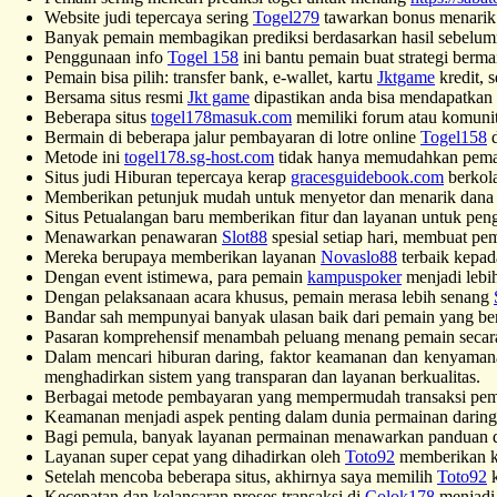
Website judi tepercaya sering
Togel279
tawarkan bonus menarik 
Banyak pemain membagikan prediksi berdasarkan hasil sebelum
Penggunaan info
Togel 158
ini bantu pemain buat strategi berma
Pemain bisa pilih: transfer bank, e-wallet, kartu
Jktgame
kredit, 
Bersama situs resmi
Jkt game
dipastikan anda bisa mendapatkan h
Beberapa situs
togel178masuk.com
memiliki forum atau komunit
Bermain di beberapa jalur pembayaran di lotre online
Togel158
d
Metode ini
togel178.sg-host.com
tidak hanya memudahkan pemain 
Situs judi Hiburan tepercaya kerap
gracesguidebook.com
berkola
Memberikan petunjuk mudah untuk menyetor dan menarik dan
Situs Petualangan baru memberikan fitur dan layanan untuk pe
Menawarkan penawaran
Slot88
spesial setiap hari, membuat pe
Mereka berupaya memberikan layanan
Novaslo88
terbaik kepad
Dengan event istimewa, para pemain
kampuspoker
menjadi lebi
Dengan pelaksanaan acara khusus, pemain merasa lebih senang
Bandar sah mempunyai banyak ulasan baik dari pemain yang b
Pasaran komprehensif menambah peluang menang pemain seca
Dalam mencari hiburan daring, faktor keamanan dan kenyamana
menghadirkan sistem yang transparan dan layanan berkualitas.
Berbagai metode pembayaran yang mempermudah transaksi pemain
Keamanan menjadi aspek penting dalam dunia permainan darin
Bagi pemula, banyak layanan permainan menawarkan panduan d
Layanan super cepat yang dihadirkan oleh
Toto92
memberikan k
Setelah mencoba beberapa situs, akhirnya saya memilih
Toto92
k
Kecepatan dan kelancaran proses transaksi di
Colok178
menjadi 