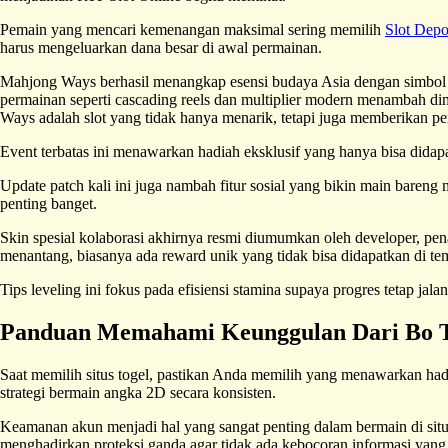
Pemain yang mencari kemenangan maksimal sering memilih
Slot Dep
harus mengeluarkan dana besar di awal permainan.
Mahjong Ways berhasil menangkap esensi budaya Asia dengan simbol
permainan seperti cascading reels dan multiplier modern menambah d
Ways adalah slot yang tidak hanya menarik, tetapi juga memberikan 
Event terbatas ini menawarkan hadiah eksklusif yang hanya bisa didapat
Update patch kali ini juga nambah fitur sosial yang bikin main bareng
penting banget.
Skin spesial kolaborasi akhirnya resmi diumumkan oleh developer, pe
menantang, biasanya ada reward unik yang tidak bisa didapatkan di tem
Tips leveling ini fokus pada efisiensi stamina supaya progres tetap ja
Panduan Memahami Keunggulan Dari Bo T
Saat memilih situs togel, pastikan Anda memilih yang menawarkan had
strategi bermain angka 2D secara konsisten.
Keamanan akun menjadi hal yang sangat penting dalam bermain di situs
menghadirkan proteksi ganda agar tidak ada kebocoran informasi yang