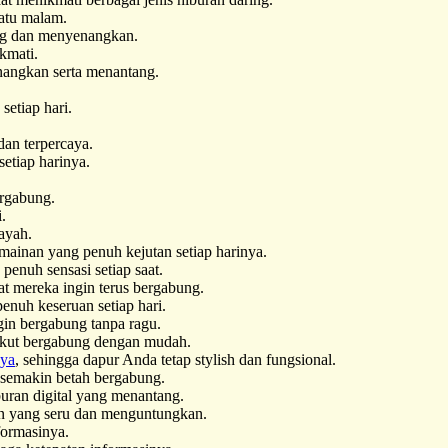
atu malam.
ang dan menyenangkan.
kmati.
nangkan serta menantang.
setiap hari.
dan terpercaya.
setiap harinya.
ergabung.
.
layah.
ainan yang penuh kejutan setiap harinya.
nuh sensasi setiap saat.
 mereka ingin terus bergabung.
uh keseruan setiap hari.
in bergabung tanpa ragu.
kut bergabung dengan mudah.
aya
, sehingga dapur Anda tetap stylish dan fungsional.
 semakin betah bergabung.
buran digital yang menantang.
n yang seru dan menguntungkan.
formasinya.