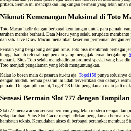
pribadi. Semua ini menciptakan lingkungan bermain yang lebih aman
Nikmati Kemenangan Maksimal di Toto M
Toto Macau hadir dengan berbagai keuntungan untuk para pemain yan
taruhan mereka berhasil. Data Macau yang selalu terupdate membantu 
dan sah. Live Draw Macau menambah keseruan permainan dengan sensas
Pemain yang bergabung dengan Situs Toto bisa menikmati berbagai j
hingga hadiah referral bagi pemain yang mengajak teman bergabung.
S
menarik. Situs Toto selalu menghadirkan promosi spesial yang bisa 
Toto menjadi pengalaman yang lebih menguntungkan.
Kalau lo bosen main di pasaran itu-itu aja,
Togel158
punya solusinya de
dengan mudah. Semua pasaran ini udah terverifikasi dan datanya resmi, 
pemain. Dengan pilihan ini, Togel158 bikin pengalaman main jadi maki
Sensasi Bermain Slot 777 dengan Tampila
Slot777 menawarkan sensasi bermain yang lebih modern dengan tampila
setiap taruhan. Situs Slot Gacor menghadirkan pengalaman bermain yan
hambatan teknis. Kemudahan akses di berbagai perangkat membuat Sit
Slot Thailand kerap dimaknai sebagai representasi dari ruang dalam sis