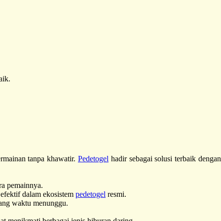
aik.
rmainan tanpa khawatir.
Pedetogel
hadir sebagai solusi terbaik denga
ra pemainnya.
fektif dalam ekosistem
pedetogel
resmi.
uang waktu menunggu.
t menikmati berbagai jenis hiburan daring.