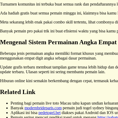
Turnamen komunitas ini terbuka buat semua rank dan pendaftarannya 
Ada hadiah gratis buat semua pemain minggu ini, klaimnya bisa kamu
Meta sekarang lebih enak pakai combo skill tertentu, lihat combonya d
Banyak pemain pro pakai trik ini buat efisiensi waktu yang bisa kamu p
Mengenal Sistem Permainan Angka Empat 
Beberapa jenis permainan angka memiliki format khusus yang membua
menggunakan empat digit angka sebagai dasar permainan.
Update grafis terbaru membuat tampilan game terasa lebih hidup dan de
update terbaru. Ulasan seperti ini sering membantu pemain lain.
Hiburan online kini semakin berkembang dengan cepat, termasuk keh
Related Link
Penting bagi pemain live toto Macau tahu kapan undian keluara
Banyak
modernbrideparis.com
pemain judi togel sydney bingung m
Aplikasi ini bisa
pedetogel.bet
diakses pakai Android dan IOS un
Pemain sering mencari prediksi togel untuk menang
https://sabat