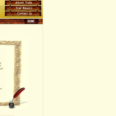
g
r
gad
he