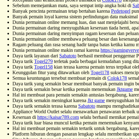
Sebelum memejamkan mata, saya sempat intip angka hoki di
Sab
Banyak pencinta permainan tetap bertahan karena
Pedetogel
puny
Banyak pemain loyal karena sistem perlindungan data maksimal
Dunia permainan online memang luas, dan saat menjelajahi ber
Dunia permainan daring menyuguhkan keseruan tiada henti, apa
Dunia permainan daring menyimpan ragam keseruan dan peluang 
Dunia permainan online membawa peluang besar dan kesenangan
Ragam peluang dan rasa senang hadir tanpa batas ketika kamu 
Dunia permainan online makin ramai karena
https://gamingverv
Daya tarik layanan dari
Sabatoto
berhasil membuat penggemar Per
Daya tarik
Togel279
terletak pada berbagai kemudahan yang dit
Daya tarik
Togel158
kian terasa karena pemain terus terpikat o
Keunggulan fitur yang ditawarkan oleh
Togel178
sukses mencipta
Semua keuntungan tersebut membuat pemain di
Colok178
semak
Daya tarik yang semakin besar membuat banyak pemain ingin 
Daya tarik semakin besar ketika pemain menemukan
Jktgame
me
Hal ini membuat para pemain semakin antusias bergabung, kare
Daya tarik semakin meningkat karena
Jkt game
menyuguhkan hibu
Daya tarik semakin terasa karena
Sabatoto
mampu menghadirkan 
Appliance World Outlet selalu menawarkan penawaran terbaik u
Keseruan di
https://kaisar789.com
selalu berhasil memikat pemai
Daya tarik luar biasa muncul ketika pemain menemukan kenya
Hal ini membuat pemain semakin tertarik untuk bergabung, kar
Platform hiburan dengan pasaran lengkap selalu memberikan upd