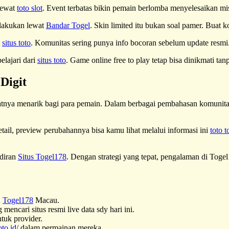
lewat
toto slot
. Event terbatas bikin pemain berlomba menyelesaikan 
 lakukan lewat
Bandar Togel
. Skin limited itu bukan soal pamer. Buat ko
i
situs toto
. Komunitas sering punya info bocoran sebelum update resmi.
elajari dari
situs toto
. Game online free to play tetap bisa dinikmati ta
Digit
tnya menarik bagi para pemain. Dalam berbagai pembahasan komunitas
tail, preview perubahannya bisa kamu lihat melalui informasi ini
toto t
adiran
Situs Togel178
. Dengan strategi yang tepat, pengalaman di Togel
n
Togel178
Macau.
encari situs resmi live data sdy hari ini.
tuk provider.
oto.id/
dalam permainan mereka.