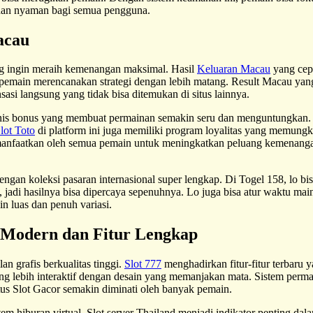
 dan nyaman bagi semua pengguna.
acau
g ingin meraih kemenangan maksimal. Hasil
Keluaran Macau
yang cep
pemain merencanakan strategi dengan lebih matang. Result Macau yang
i langsung yang tidak bisa ditemukan di situs lainnya.
enis bonus yang membuat permainan semakin seru dan menguntungkan.
lot Toto
di platform ini juga memiliki program loyalitas yang memung
dimanfaatkan oleh semua pemain untuk meningkatkan peluang kemenanga
ngan koleksi pasaran internasional super lengkap. Di Togel 158, lo bi
jadi hasilnya bisa dipercaya sepenuhnya. Lo juga bisa atur waktu main s
n luas dan penuh variasi.
n Modern dan Fitur Lengkap
n grafis berkualitas tinggi.
Slot 777
menghadirkan fitur-fitur terbar
g lebih interaktif dengan desain yang memanjakan mata. Sistem permai
us Slot Gacor semakin diminati oleh banyak pemain.
tem hiburan virtual. Slot server Thailand menjadi indikator penting dal