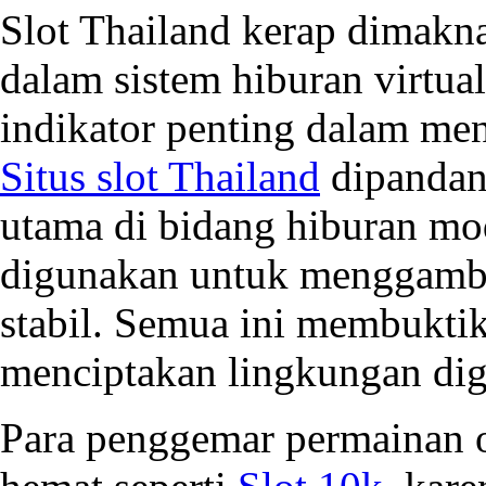
Slot Thailand kerap dimaknai
dalam sistem hiburan virtual
indikator penting dalam menj
Situs slot Thailand
dipandan
utama di bidang hiburan mod
digunakan untuk menggambar
stabil. Semua ini membuktik
menciptakan lingkungan dig
Para penggemar permainan o