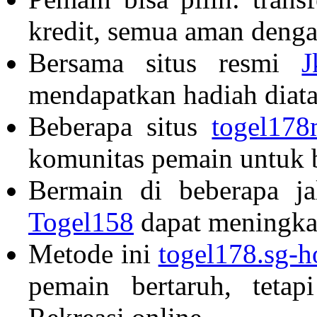
kredit, semua aman dengan
Bersama situs resmi
J
mendapatkan hadiah diata
Beberapa situs
togel17
komunitas pemain untuk b
Bermain di beberapa ja
Togel158
dapat meningka
Metode ini
togel178.sg-h
pemain bertaruh, teta