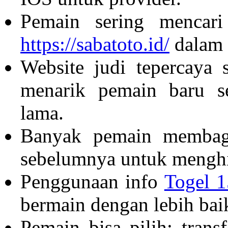
Pemain sering mencari
https://sabatoto.id/
dalam 
Website judi tepercaya 
menarik pemain baru s
lama.
Banyak pemain membagik
sebelumnya untuk menghi
Penggunaan info
Togel 
bermain dengan lebih bai
Pemain bisa pilih: trans