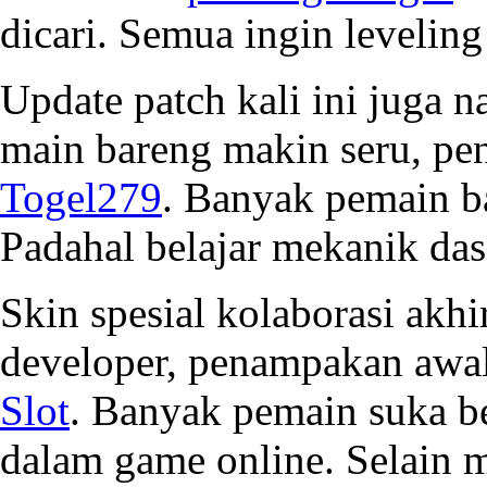
dicari. Semua ingin leveling
Update patch kali ini juga n
main bareng makin seru, pe
Togel279
. Banyak pemain b
Padahal belajar mekanik dasa
Skin spesial kolaborasi ak
developer, penampakan awal
Slot
. Banyak pemain suka b
dalam game online. Selain 