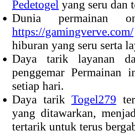
Pedetogel
yang seru dan t
Dunia permainan o
https://gamingverve.com/
hiburan yang seru serta la
Daya tarik layanan d
penggemar Permainan in
setiap hari.
Daya tarik
Togel279
ter
yang ditawarkan, menja
tertarik untuk terus berga