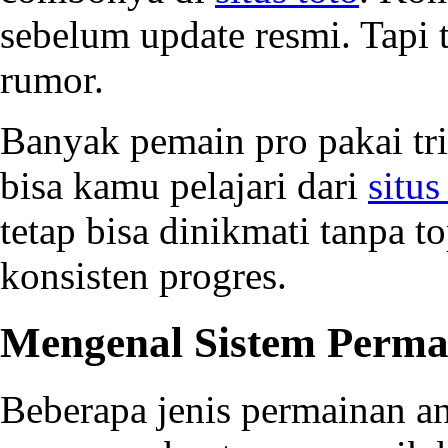
sebelum update resmi. Tapi 
rumor.
Banyak pemain pro pakai tri
bisa kamu pelajari dari
situs
tetap bisa dinikmati tanpa t
konsisten progres.
Mengenal Sistem Perma
Beberapa jenis permainan a