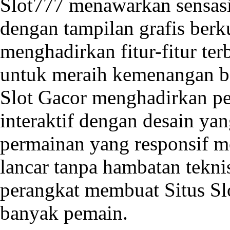
Slot777 menawarkan sensas
dengan tampilan grafis berku
menghadirkan fitur-fitur t
untuk meraih kemenangan bes
Slot Gacor menghadirkan p
interaktif dengan desain y
permainan yang responsif me
lancar tanpa hambatan tekni
perangkat membuat Situs Sl
banyak pemain.