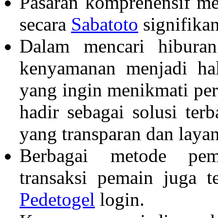
Pasaran komprehensif m
secara
Sabatoto
signifikan
Dalam mencari hiburan
kenyamanan menjadi ha
yang ingin menikmati pe
hadir sebagai solusi te
yang transparan dan layan
Berbagai metode pe
transaksi pemain juga t
Pedetogel
login.