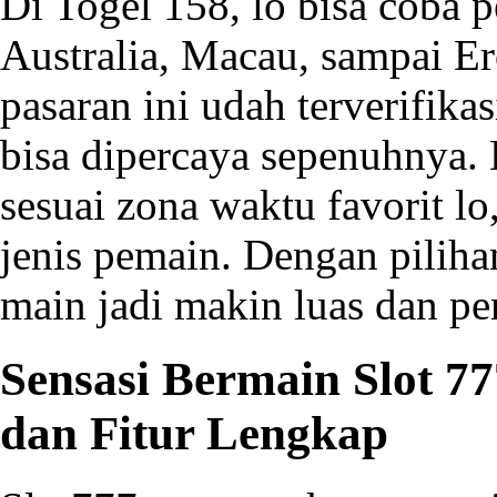
Di Togel 158, lo bisa coba 
Australia, Macau, sampai 
pasaran ini udah terverifikas
bisa dipercaya sepenuhnya. 
sesuai zona waktu favorit lo
jenis pemain. Dengan piliha
main jadi makin luas dan pe
Sensasi Bermain Slot 
dan Fitur Lengkap