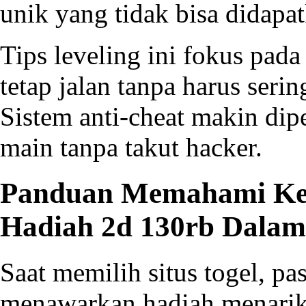
unik yang tidak bisa didapat
Tips leveling ini fokus pada
tetap jalan tanpa harus ser
Sistem anti-cheat makin dipe
main tanpa takut hacker.
Panduan Memahami Keu
Hadiah 2d 130rb Dala
Saat memilih situs togel, p
menawarkan hadiah menarik