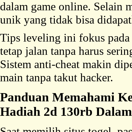
dalam game online. Selain 
unik yang tidak bisa didapat
Tips leveling ini fokus pada
tetap jalan tanpa harus ser
Sistem anti-cheat makin dipe
main tanpa takut hacker.
Panduan Memahami Keu
Hadiah 2d 130rb Dala
Saat memilih situs togel, p