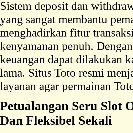
Sistem deposit dan withdraw
yang sangat membantu pema
menghadirkan fitur transaks
kenyamanan penuh. Dengan 
keuangan dapat dilakukan k
lama. Situs Toto resmi menja
layanan agar permainan Toto 
Petualangan Seru Slot
Dan Fleksibel Sekali