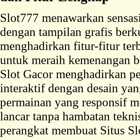
Slot777 menawarkan sensas
dengan tampilan grafis berku
menghadirkan fitur-fitur t
untuk meraih kemenangan bes
Slot Gacor menghadirkan p
interaktif dengan desain y
permainan yang responsif me
lancar tanpa hambatan tekni
perangkat membuat Situs Sl