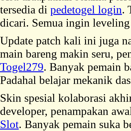
tersedia di
pedetogel login
.
dicari. Semua ingin leveling
Update patch kali ini juga n
main bareng makin seru, pe
Togel279
. Banyak pemain b
Padahal belajar mekanik dasa
Skin spesial kolaborasi ak
developer, penampakan awal
Slot
. Banyak pemain suka b