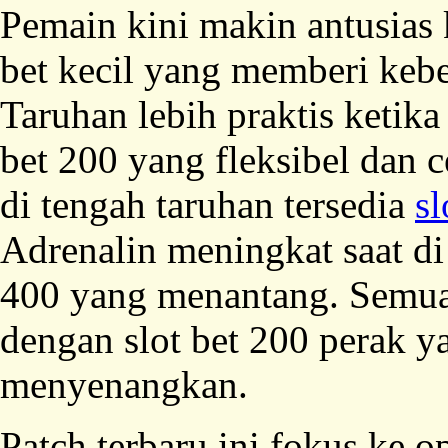
Pemain kini makin antusias 
bet kecil yang memberi kebe
Taruhan lebih praktis ketika
bet 200 yang fleksibel dan 
di tengah taruhan tersedia
sl
Adrenalin meningkat saat di
400 yang menantang. Semua
dengan slot bet 200 perak 
menyenangkan.
Patch terbaru ini fokus ke o