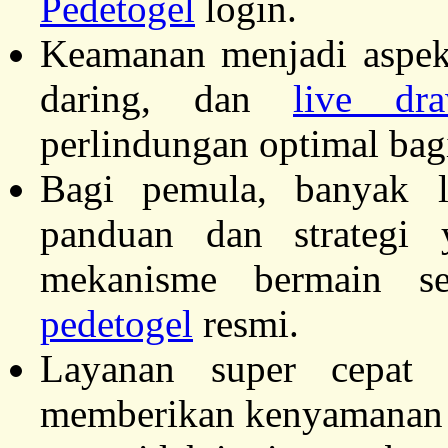
Pedetogel
login.
Keamanan menjadi aspek
daring, dan
live dr
perlindungan optimal bag
Bagi pemula, banyak 
panduan dan strateg
mekanisme bermain se
pedetogel
resmi.
Layanan super cepat
memberikan kenyamanan m