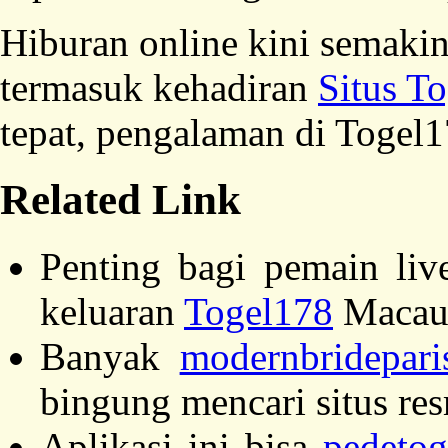
Hiburan online kini semaki
termasuk kehadiran
Situs T
tepat, pengalaman di Togel1
Related Link
Penting bagi pemain liv
keluaran
Togel178
Macau
Banyak
modernbridepari
bingung mencari situs resm
Aplikasi ini bisa
pedetog