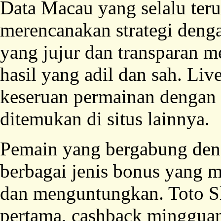
Data Macau yang selalu te
merencanakan strategi deng
yang jujur dan transparan 
hasil yang adil dan sah. L
keseruan permainan dengan s
ditemukan di situs lainnya.
Pemain yang bergabung deng
berbagai jenis bonus yang 
dan menguntungkan. Toto S
pertama, cashback mingguan,