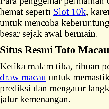
Para penggemar permainan o
hemat seperti
Slot 10k
, kar
untuk mencoba keberuntung
besar sejak awal bermain.
Situs Resmi Toto Maca
Ketika malam tiba, ribuan
draw macau
untuk memastik
prediksi dan mengatur langk
jalur kemenangan.