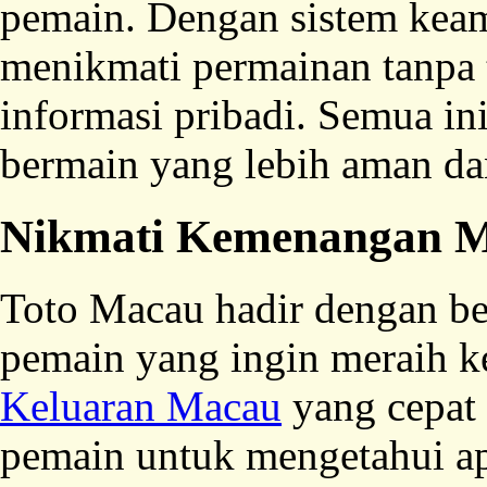
pemain. Dengan sistem keam
menikmati permainan tanpa 
informasi pribadi. Semua i
bermain yang lebih aman d
Nikmati Kemenangan M
Toto Macau hadir dengan be
pemain yang ingin meraih 
Keluaran Macau
yang cepat
pemain untuk mengetahui ap