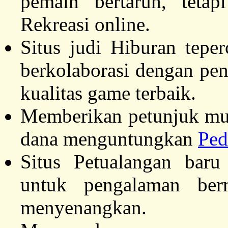
pemain bertaruh, teta
Rekreasi online.
Situs judi Hiburan tepe
berkolaborasi dengan pe
kualitas game terbaik.
Memberikan petunjuk mu
dana menguntungkan
Ped
Situs Petualangan baru
untuk pengalaman be
menyenangkan.