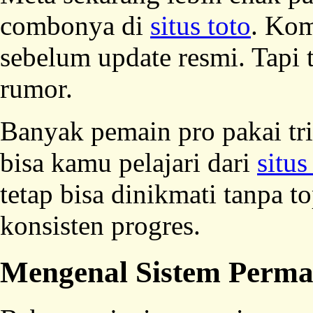
combonya di
situs toto
. Kom
sebelum update resmi. Tapi 
rumor.
Banyak pemain pro pakai tri
bisa kamu pelajari dari
situs
tetap bisa dinikmati tanpa t
konsisten progres.
Mengenal Sistem Perma