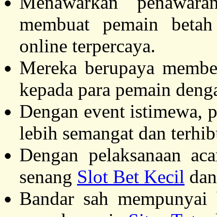
Menawarkan penawar
membuat pemain betah
online terpercaya.
Mereka berupaya membe
kepada para pemain denga
Dengan event istimewa, 
lebih semangat dan terhi
Dengan pelaksanaan aca
senang
Slot Bet Kecil
dan 
Bandar sah mempunyai b