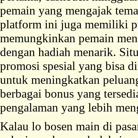
pemain yang mengajak tem
platform ini juga memiliki 
memungkinkan pemain menda
dengan hadiah menarik. Sit
promosi spesial yang bisa 
untuk meningkatkan pelua
berbagai bonus yang tersedi
pengalaman yang lebih men
Kalau lo bosen main di pasar