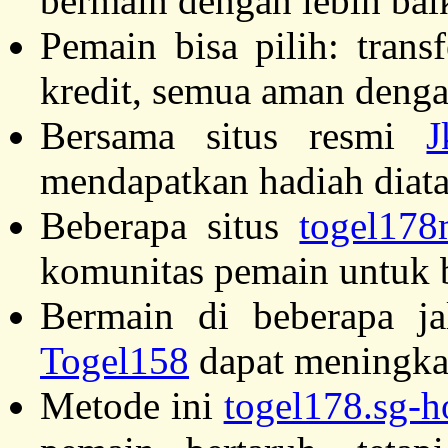
bermain dengan lebih bai
Pemain bisa pilih: trans
kredit, semua aman dengan
Bersama situs resmi
J
mendapatkan hadiah diata
Beberapa situs
togel17
komunitas pemain untuk b
Bermain di beberapa ja
Togel158
dapat meningka
Metode ini
togel178.sg-h