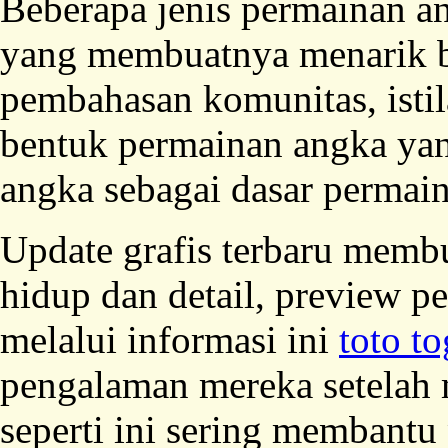
Beberapa jenis permainan a
yang membuatnya menarik b
pembahasan komunitas, isti
bentuk permainan angka ya
angka sebagai dasar permai
Update grafis terbaru membu
hidup dan detail, preview p
melalui informasi ini
toto to
pengalaman mereka setelah 
seperti ini sering membantu