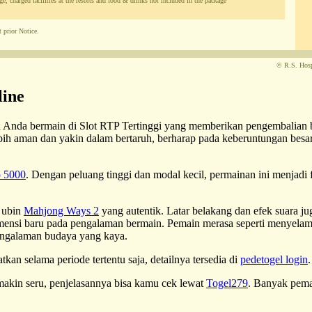
e, charged facilities at the resorts and food & drinks not included in the package
 prior Notice.
© R.S. Hospi
line
ika Anda bermain di Slot RTP Tertinggi yang memberikan pengembalian
bih aman dan yakin dalam bertaruh, berharap pada keberuntungan besar
o 5000
. Dengan peluang tinggi dan modal kecil, permainan ini menjadi
 ubin
Mahjong Ways 2
yang autentik. Latar belakang dan efek suara j
imensi baru pada pengalaman bermain. Pemain merasa seperti menyela
pengalaman budaya yang kaya.
kan selama periode tertentu saja, detailnya tersedia di
pedetogel login
 makin seru, penjelasannya bisa kamu cek lewat
Togel279
. Banyak pema