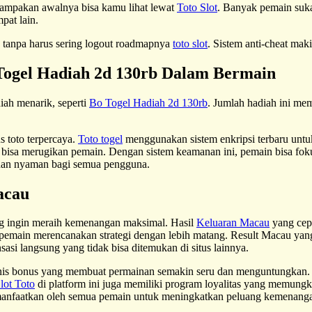
nampakan awalnya bisa kamu lihat lewat
Toto Slot
. Banyak pemain suka
pat lain.
lan tanpa harus sering logout roadmapnya
toto slot
. Sistem anti-cheat mak
ogel Hadiah 2d 130rb Dalam Bermain
iah menarik, seperti
Bo Togel Hadiah 2d 130rb
. Jumlah hadiah ini me
 toto terpercaya.
Toto togel
menggunakan sistem enkripsi terbaru untuk 
 bisa merugikan pemain. Dengan sistem keamanan ini, pemain bisa foku
 dan nyaman bagi semua pengguna.
acau
g ingin meraih kemenangan maksimal. Hasil
Keluaran Macau
yang cep
pemain merencanakan strategi dengan lebih matang. Result Macau yang
i langsung yang tidak bisa ditemukan di situs lainnya.
enis bonus yang membuat permainan semakin seru dan menguntungkan.
lot Toto
di platform ini juga memiliki program loyalitas yang memung
dimanfaatkan oleh semua pemain untuk meningkatkan peluang kemenanga