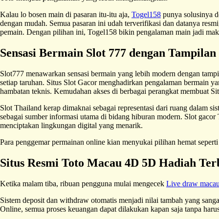
Kalau lo bosen main di pasaran itu-itu aja,
Togel158
punya solusinya de
dengan mudah. Semua pasaran ini udah terverifikasi dan datanya resmi, 
pemain. Dengan pilihan ini, Togel158 bikin pengalaman main jadi maki
Sensasi Bermain Slot 777 dengan Tampila
Slot777 menawarkan sensasi bermain yang lebih modern dengan tampila
setiap taruhan. Situs Slot Gacor menghadirkan pengalaman bermain yan
hambatan teknis. Kemudahan akses di berbagai perangkat membuat Sit
Slot Thailand kerap dimaknai sebagai representasi dari ruang dalam sis
sebagai sumber informasi utama di bidang hiburan modern. Slot gacor 
menciptakan lingkungan digital yang menarik.
Para penggemar permainan online kian menyukai pilihan hemat sepert
Situs Resmi Toto Macau 4D 5D Hadiah Ter
Ketika malam tiba, ribuan pengguna mulai mengecek
Live draw maca
Sistem deposit dan withdraw otomatis menjadi nilai tambah yang san
Online, semua proses keuangan dapat dilakukan kapan saja tanpa harus 