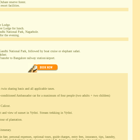
ubare reserve forest.
sort facilities.
r Lodge.
er Lodge for lunch.
andhi National Park, Nagarhole.
for the evening.
Gandhi National Park, followed by boat cruise or elephant safari.
kfast.
ransfer to Bangalore railway station/airport.
win sharing basis and all applicable taxes.
r-conditioned Ambassador car for a maximum of four people (two adults + two children)
 Calicut.
t and view of sunset in Vythri. Stream trekking in Vythri.
ur of plantation.
itenerary.
in fare, personal expenses, optional tours, guide charges, entry fees, insurance, tips, laundry,