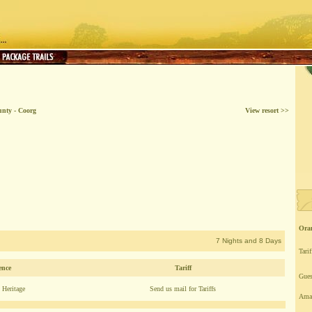
nty - Coorg
View resort >>
Ora
7 Nights and 8 Days
Tarif
ence
Tariff
Gue
 Heritage
Send us mail for Tariffs
Ama