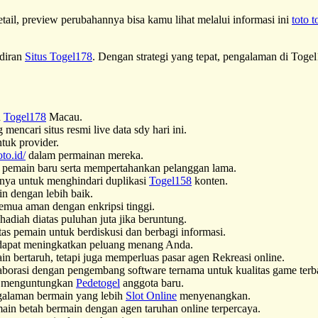
tail, preview perubahannya bisa kamu lihat melalui informasi ini
toto t
adiran
Situs Togel178
. Dengan strategi yang tepat, pengalaman di Togel
n
Togel178
Macau.
encari situs resmi live data sdy hari ini.
tuk provider.
oto.id/
dalam permainan mereka.
pemain baru serta mempertahankan pelanggan lama.
nya untuk menghindari duplikasi
Togel158
konten.
in dengan lebih baik.
semua aman dengan enkripsi tinggi.
adiah diatas puluhan juta jika beruntung.
as pemain untuk berdiskusi dan berbagi informasi.
apat meningkatkan peluang menang Anda.
bertaruh, tetapi juga memperluas pasar agen Rekreasi online.
borasi dengan pengembang software ternama untuk kualitas game terb
a menguntungkan
Pedetogel
anggota baru.
ngalaman bermain yang lebih
Slot Online
menyenangkan.
main betah bermain dengan agen taruhan online terpercaya.