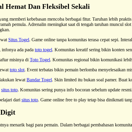
l Hemat Dan Fleksibel Sekali
 yang memberi kebebasan mencoba berbagai fitur. Taruhan lebih praktis 
amah pemula. Adrenalin meningkat saat di tengah taruhan muncul slo
gkan.
lewat
Situs Togel
. Game online tanpa komunitas terasa cepat sepi. Inter
a, infonya ada pada
toto togel
. Komunitas kreatif sering bikin konten s
aftar misinya di
Toto Togel
. Komunitas regional bikin komunikasi lebi
lewat
toto slot
. Event terbatas bikin pemain berlomba menyelesaikan 
 lakukan lewat
Bandar Togel
. Skin limited itu bukan soal pamer. Buat ko
i
situs toto
. Komunitas sering punya info bocoran sebelum update resmi.
elajari dari
situs toto
. Game online free to play tetap bisa dinikmati ta
Digit
tnya menarik bagi para pemain. Dalam berbagai pembahasan komunitas