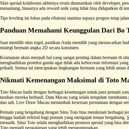
Skin spesial kolaborasi akhirnya resmi diumumkan oleh developer, pe
menantang, biasanya ada reward unik yang tidak bisa didapatkan di tem
Tips leveling ini fokus pada efisiensi stamina supaya progres tetap ja
Panduan Memahami Keunggulan Dari Bo T
Saat memilih situs togel, pastikan Anda memilih yang menawarkan had
strategi bermain angka 2D secara konsisten.
Keamanan akun menjadi hal yang sangat penting dalam bermain di situs
menghadirkan proteksi ganda agar tidak ada kebocoran informasi yang
pribadi. Semua ini menciptakan lingkungan bermain yang lebih aman
Nikmati Kemenangan Maksimal di Toto M
Toto Macau hadir dengan berbagai keuntungan untuk para pemain yan
taruhan mereka berhasil. Data Macau yang selalu terupdate membantu 
dan sah. Live Draw Macau menambah keseruan permainan dengan sensas
Pemain yang bergabung dengan Situs Toto bisa menikmati berbagai j
hingga hadiah referral bagi pemain yang mengajak teman bergabung.
S
menarik. Situs Toto selalu menghadirkan promosi spesial yang bisa 
Toto menjadi pengalaman yang lebih menguntungkan.