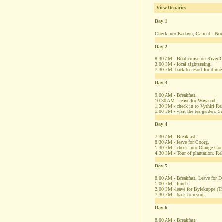
View Itenaries
Day 1
Check into Kadavu, Calicut - North
Day 2
8.30 AM - Boat cruise on River C
3.00 PM - local sightseeing.
7.30 PM -back to resort for dinner
Day 3
9.00 AM - Breakfast.
10.30 AM - leave for Wayanad.
1.30 PM - check in to Vythiri Res
5.00 PM - visit the tea garden. S
Day 4
7.30 AM - Breakfast.
8.30 AM - leave for Coorg.
1.30 PM - check into Orange Cou
4.30 PM - Tour of plantation. Rel
Day 5
8.00 AM - Breakfast. Leave for 
1.00 PM - lunch.
2.00 PM -leave for Bylekuppe (Ti
7.30 PM - back to resort.
Day 6
8.00 AM - Breakfast.