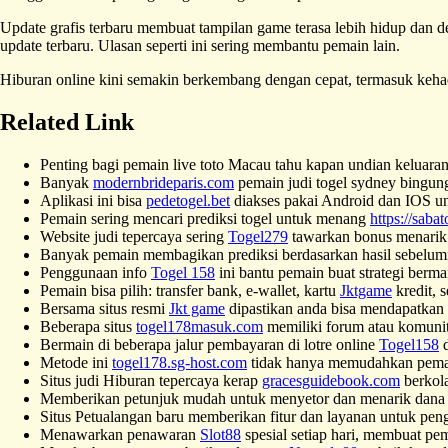
Update grafis terbaru membuat tampilan game terasa lebih hidup dan de
update terbaru. Ulasan seperti ini sering membantu pemain lain.
Hiburan online kini semakin berkembang dengan cepat, termasuk keh
Related Link
Penting bagi pemain live toto Macau tahu kapan undian keluara
Banyak
modernbrideparis.com
pemain judi togel sydney bingung m
Aplikasi ini bisa
pedetogel.bet
diakses pakai Android dan IOS un
Pemain sering mencari prediksi togel untuk menang
https://sabat
Website judi tepercaya sering
Togel279
tawarkan bonus menarik 
Banyak pemain membagikan prediksi berdasarkan hasil sebelum
Penggunaan info
Togel 158
ini bantu pemain buat strategi berma
Pemain bisa pilih: transfer bank, e-wallet, kartu
Jktgame
kredit, 
Bersama situs resmi
Jkt game
dipastikan anda bisa mendapatkan h
Beberapa situs
togel178masuk.com
memiliki forum atau komunit
Bermain di beberapa jalur pembayaran di lotre online
Togel158
d
Metode ini
togel178.sg-host.com
tidak hanya memudahkan pemain 
Situs judi Hiburan tepercaya kerap
gracesguidebook.com
berkola
Memberikan petunjuk mudah untuk menyetor dan menarik dan
Situs Petualangan baru memberikan fitur dan layanan untuk pe
Menawarkan penawaran
Slot88
spesial setiap hari, membuat pe