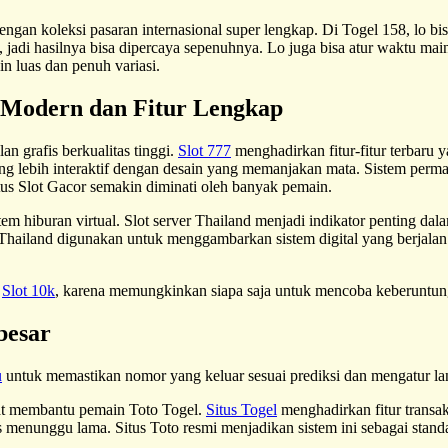
ngan koleksi pasaran internasional super lengkap. Di Togel 158, lo bi
jadi hasilnya bisa dipercaya sepenuhnya. Lo juga bisa atur waktu main s
n luas dan penuh variasi.
n Modern dan Fitur Lengkap
n grafis berkualitas tinggi.
Slot 777
menghadirkan fitur-fitur terbar
g lebih interaktif dengan desain yang memanjakan mata. Sistem permai
us Slot Gacor semakin diminati oleh banyak pemain.
tem hiburan virtual. Slot server Thailand menjadi indikator penting dal
Thailand digunakan untuk menggambarkan sistem digital yang berjalan 
i
Slot 10k
, karena memungkinkan siapa saja untuk mencoba keberuntung
besar
u
untuk memastikan nomor yang keluar sesuai prediksi dan mengatur la
gat membantu pemain Toto Togel.
Situs Togel
menghadirkan fitur trans
menunggu lama. Situs Toto resmi menjadikan sistem ini sebagai standar