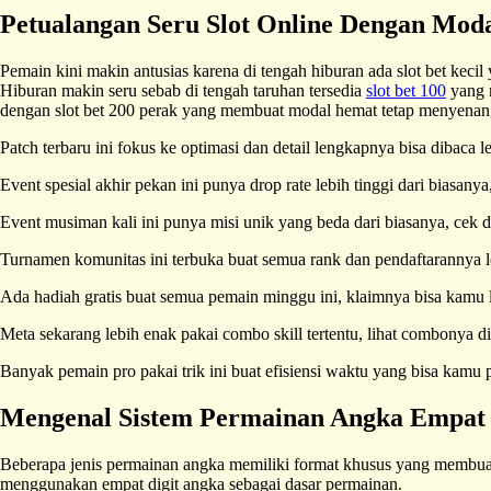
Petualangan Seru Slot Online Dengan Moda
Pemain kini makin antusias karena di tengah hiburan ada slot bet kecil
Hiburan makin seru sebab di tengah taruhan tersedia
slot bet 100
yang r
dengan slot bet 200 perak yang membuat modal hemat tetap menyenan
Patch terbaru ini fokus ke optimasi dan detail lengkapnya bisa dibaca 
Event spesial akhir pekan ini punya drop rate lebih tinggi dari biasany
Event musiman kali ini punya misi unik yang beda dari biasanya, cek d
Turnamen komunitas ini terbuka buat semua rank dan pendaftarannya 
Ada hadiah gratis buat semua pemain minggu ini, klaimnya bisa kamu
Meta sekarang lebih enak pakai combo skill tertentu, lihat combonya d
Banyak pemain pro pakai trik ini buat efisiensi waktu yang bisa kamu p
Mengenal Sistem Permainan Angka Empat 
Beberapa jenis permainan angka memiliki format khusus yang membua
menggunakan empat digit angka sebagai dasar permainan.