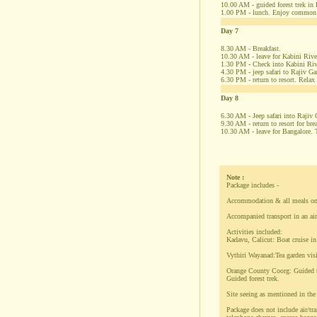
10.00 AM - guided forest trek in D
1.00 PM - lunch. Enjoy common re
Day 7
8.30 AM - Breakfast.
10.30 AM - leave for Kabini Rive
1.30 PM - Check into Kabini Riv
4.30 PM - jeep safari to Rajiv G
6.30 PM - return to resort. Relax 
Day 8
6.30 AM - Jeep safari into Rajiv 
9.30 AM - return to resort for brea
10.30 AM - leave for Bangalore. T
Note :
Package includes -
Accommodation & all meals on t
Accompanied transport in an ai
Activities included:
Kadavu, Calicut: Boat cruise in
Vythiri Wayanad:Tea garden visi
Orange County Coorg: Guided to
Guided forest trek.
Site seeing as mentioned in the 
Package does not include air/tra