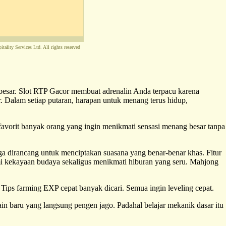
tality Services Ltd. All rights reserved
 besar. Slot RTP Gacor membuat adrenalin Anda terpacu karena
. Dalam setiap putaran, harapan untuk menang terus hidup,
 favorit banyak orang yang ingin menikmati sensasi menang besar tanpa
uga dirancang untuk menciptakan suasana yang benar-benar khas. Fitur
mi kekayaan budaya sekaligus menikmati hiburan yang seru. Mahjong
. Tips farming EXP cepat banyak dicari. Semua ingin leveling cepat.
in baru yang langsung pengen jago. Padahal belajar mekanik dasar itu