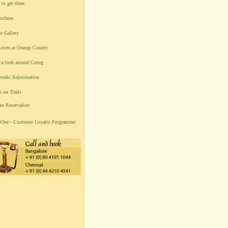
to get there
ochure
o Gallery
vities at Orange County
 a look around Coorg
vedic Rejuvenation
 on Trails
ne Reservation
One - Customer Loyalty Programme