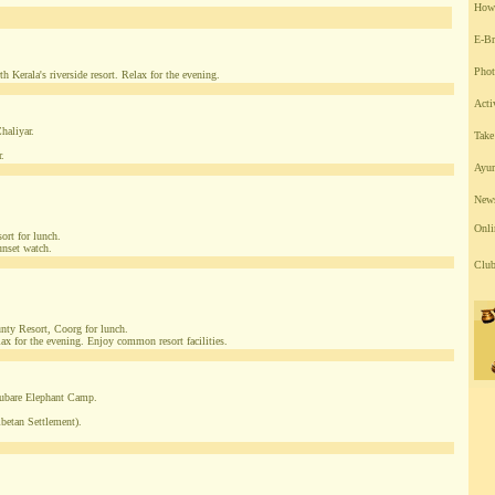
How 
E-Br
Phot
 Kerala's riverside resort. Relax for the evening.
Acti
haliyar.
Take
.
Ayur
News
Onli
ort for lunch.
unset watch.
Club
nty Resort, Coorg for lunch.
ax for the evening. Enjoy common resort facilities.
Dubare Elephant Camp.
betan Settlement).