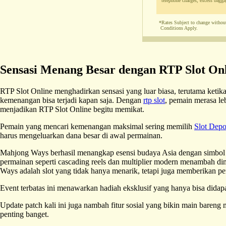
telephone charges, excess baggag
*Rates Subject to change without
Conditions Apply.
Sensasi Menang Besar dengan RTP Slot On
RTP Slot Online menghadirkan sensasi yang luar biasa, terutama ket
kemenangan bisa terjadi kapan saja. Dengan
rtp slot
, pemain merasa le
menjadikan RTP Slot Online begitu memikat.
Pemain yang mencari kemenangan maksimal sering memilih
Slot Dep
harus mengeluarkan dana besar di awal permainan.
Mahjong Ways berhasil menangkap esensi budaya Asia dengan simbol
permainan seperti cascading reels dan multiplier modern menambah d
Ways adalah slot yang tidak hanya menarik, tetapi juga memberikan 
Event terbatas ini menawarkan hadiah eksklusif yang hanya bisa didapat
Update patch kali ini juga nambah fitur sosial yang bikin main bareng
penting banget.