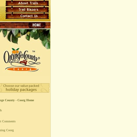
nge County - Coorg Home
fs
st Comments
zing Coorg