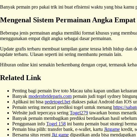
Banyak pemain pro pakai trik ini buat efisiensi waktu yang bisa kamu p
Mengenal Sistem Permainan Angka Empat 
Beberapa jenis permainan angka memiliki format khusus yang membua
menggunakan empat digit angka sebagai dasar permainan.
Update grafis terbaru membuat tampilan game terasa lebih hidup dan de
update terbaru. Ulasan seperti ini sering membantu pemain lain.
Hiburan online kini semakin berkembang dengan cepat, termasuk keh
Related Link
Penting bagi pemain live toto Macau tahu kapan undian keluara
Banyak
modernbrideparis.com
pemain judi togel sydney bingung m
Aplikasi ini bisa
pedetogel.bet
diakses pakai Android dan IOS un
Pemain sering mencari prediksi togel untuk menang
https://sabat
Website judi tepercaya sering
Togel279
tawarkan bonus menarik 
Banyak pemain membagikan prediksi berdasarkan hasil sebelum
Penggunaan info
Togel 158
ini bantu pemain buat strategi berma
Pemain bisa pilih: transfer bank, e-wallet, kartu
Jktgame
kredit, 
Bersama situs resmi
Jkt game
dipastikan anda bisa mendapatkan h