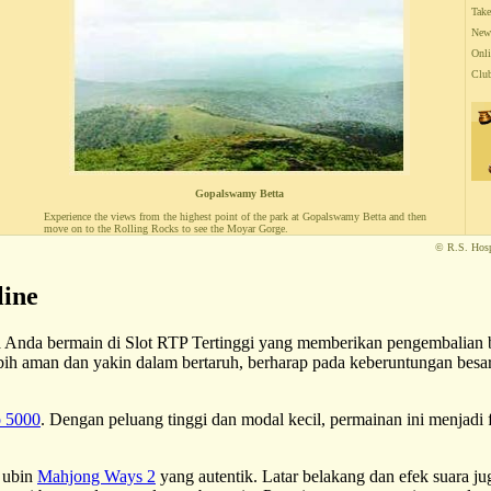
Take
News
Onli
Clu
Gopalswamy Betta
Experience the views from the highest point of the park at Gopalswamy Betta and then
move on to the Rolling Rocks to see the Moyar Gorge.
© R.S. Hospi
line
ika Anda bermain di Slot RTP Tertinggi yang memberikan pengembalian
bih aman dan yakin dalam bertaruh, berharap pada keberuntungan besar
o 5000
. Dengan peluang tinggi dan modal kecil, permainan ini menjadi
 ubin
Mahjong Ways 2
yang autentik. Latar belakang dan efek suara j