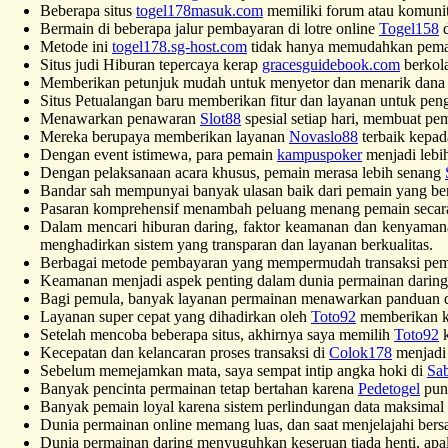
Beberapa situs
togel178masuk.com
memiliki forum atau komunit
Bermain di beberapa jalur pembayaran di lotre online
Togel158
d
Metode ini
togel178.sg-host.com
tidak hanya memudahkan pemain 
Situs judi Hiburan tepercaya kerap
gracesguidebook.com
berkola
Memberikan petunjuk mudah untuk menyetor dan menarik dan
Situs Petualangan baru memberikan fitur dan layanan untuk pe
Menawarkan penawaran
Slot88
spesial setiap hari, membuat pe
Mereka berupaya memberikan layanan
Novaslo88
terbaik kepad
Dengan event istimewa, para pemain
kampuspoker
menjadi lebi
Dengan pelaksanaan acara khusus, pemain merasa lebih senang
Bandar sah mempunyai banyak ulasan baik dari pemain yang b
Pasaran komprehensif menambah peluang menang pemain seca
Dalam mencari hiburan daring, faktor keamanan dan kenyamana
menghadirkan sistem yang transparan dan layanan berkualitas.
Berbagai metode pembayaran yang mempermudah transaksi pemain
Keamanan menjadi aspek penting dalam dunia permainan darin
Bagi pemula, banyak layanan permainan menawarkan panduan d
Layanan super cepat yang dihadirkan oleh
Toto92
memberikan k
Setelah mencoba beberapa situs, akhirnya saya memilih
Toto92
k
Kecepatan dan kelancaran proses transaksi di
Colok178
menjadi 
Sebelum memejamkan mata, saya sempat intip angka hoki di
Sab
Banyak pencinta permainan tetap bertahan karena
Pedetogel
puny
Banyak pemain loyal karena sistem perlindungan data maksimal
Dunia permainan online memang luas, dan saat menjelajahi ber
Dunia permainan daring menyuguhkan keseruan tiada henti, apa