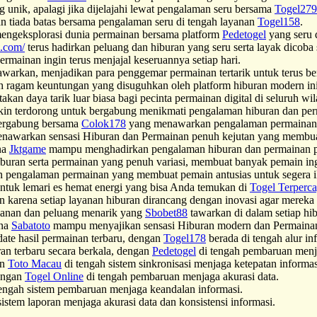
unik, apalagi jika dijelajahi lewat pengalaman seru bersama
Togel279
 tiada batas bersama pengalaman seru di tengah layanan
Togel158
.
mengeksplorasi dunia permainan bersama platform
Pedetogel
yang seru 
e.com/
terus hadirkan peluang dan hiburan yang seru serta layak dicoba 
mainan ingin terus menjajal keseruannya setiap hari.
awarkan, menjadikan para penggemar permainan tertarik untuk terus b
leh ragam keuntungan yang disuguhkan oleh platform hiburan modern ini
kan daya tarik luar biasa bagi pecinta permainan digital di seluruh wi
in terdorong untuk bergabung menikmati pengalaman hiburan dan perm
bergabung bersama
Colok178
yang menawarkan pengalaman permainan pe
nawarkan sensasi Hiburan dan Permainan penuh kejutan yang membuat
na
Jktgame
mampu menghadirkan pengalaman hiburan dan permainan pen
ran serta permainan yang penuh variasi, membuat banyak pemain ing
pengalaman permainan yang membuat pemain antusias untuk segera i
ntuk lemari es hemat energi yang bisa Anda temukan di
Togel Terperc
n karena setiap layanan hiburan dirancang dengan inovasi agar mereka
manan dan peluang menarik yang
Sbobet88
tawarkan di dalam setiap hi
ena
Sabatoto
mampu menyajikan sensasi Hiburan modern dan Permaina
ate hasil permainan terbaru, dengan
Togel178
berada di tengah alur in
an terbaru secara berkala, dengan
Pedetogel
di tengah pembaruan menja
an
Toto Macau
di tengah sistem sinkronisasi menjaga ketepatan informas
dengan
Togel Online
di tengah pembaruan menjaga akurasi data.
engah sistem pembaruan menjaga keandalan informasi.
sistem laporan menjaga akurasi data dan konsistensi informasi.