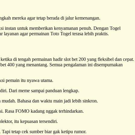
ngkah mereka agar tetap berada di jalur kemenangan.
aksi instan untuk memberikan kenyamanan penuh. Dengan Togel
 layanan agar permainan Toto Togel terasa lebih praktis.
ketika di tengah permainan hadir slot bet 200 yang fleksibel dan cepat.
t bet 400 yang menantang. Semua pengalaman ini disempurnakan
aksi pemain itu nyawa utama.
endiri. Dari meme sampai panduan lengkap.
h mudah. Bahasa dan waktu main jadi lebih sinkron.
misi. Rasa FOMO kadang nggak terhindarkan.
lektor, itu kepuasan tersendiri.
 Tapi tetap cek sumber biar gak ketipu rumor.