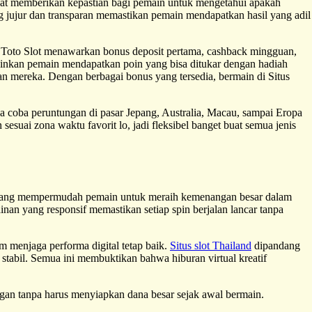
at memberikan kepastian bagi pemain untuk mengetahui apakah
 jujur dan transparan memastikan pemain mendapatkan hasil yang adil
 Toto Slot menawarkan bonus deposit pertama, cashback mingguan,
kinkan pemain mendapatkan poin yang bisa ditukar dengan hadiah
n mereka. Dengan berbagai bonus yang tersedia, bermain di Situs
sa coba peruntungan di pasar Jepang, Australia, Macau, sampai Eropa
esuai zona waktu favorit lo, jadi fleksibel banget buat semua jenis
u yang mempermudah pemain untuk meraih kemenangan besar dalam
nan yang responsif memastikan setiap spin berjalan lancar tanpa
am menjaga performa digital tetap baik.
Situs slot Thailand
dipandang
stabil. Semua ini membuktikan bahwa hiburan virtual kreatif
an tanpa harus menyiapkan dana besar sejak awal bermain.