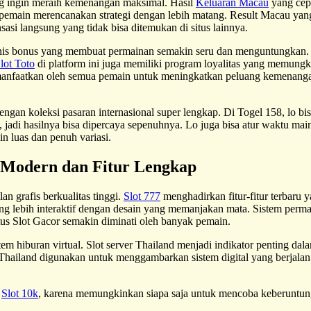
g ingin meraih kemenangan maksimal. Hasil
Keluaran Macau
yang cep
pemain merencanakan strategi dengan lebih matang. Result Macau yang
i langsung yang tidak bisa ditemukan di situs lainnya.
enis bonus yang membuat permainan semakin seru dan menguntungkan.
lot Toto
di platform ini juga memiliki program loyalitas yang memung
dimanfaatkan oleh semua pemain untuk meningkatkan peluang kemenanga
ngan koleksi pasaran internasional super lengkap. Di Togel 158, lo bi
jadi hasilnya bisa dipercaya sepenuhnya. Lo juga bisa atur waktu main s
n luas dan penuh variasi.
n Modern dan Fitur Lengkap
n grafis berkualitas tinggi.
Slot 777
menghadirkan fitur-fitur terbar
g lebih interaktif dengan desain yang memanjakan mata. Sistem permai
us Slot Gacor semakin diminati oleh banyak pemain.
tem hiburan virtual. Slot server Thailand menjadi indikator penting dal
Thailand digunakan untuk menggambarkan sistem digital yang berjalan 
i
Slot 10k
, karena memungkinkan siapa saja untuk mencoba keberuntung