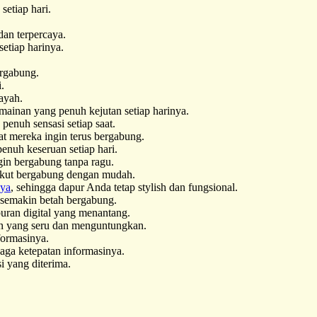
setiap hari.
dan terpercaya.
setiap harinya.
ergabung.
.
layah.
ainan yang penuh kejutan setiap harinya.
nuh sensasi setiap saat.
 mereka ingin terus bergabung.
uh keseruan setiap hari.
in bergabung tanpa ragu.
kut bergabung dengan mudah.
aya
, sehingga dapur Anda tetap stylish dan fungsional.
 semakin betah bergabung.
buran digital yang menantang.
n yang seru dan menguntungkan.
formasinya.
ga ketepatan informasinya.
i yang diterima.