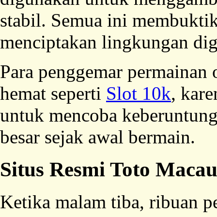
stabil. Semua ini membuktik
menciptakan lingkungan dig
Para penggemar permainan o
hemat seperti
Slot 10k
, kar
untuk mencoba keberuntung
besar sejak awal bermain.
Situs Resmi Toto Maca
Ketika malam tiba, ribuan