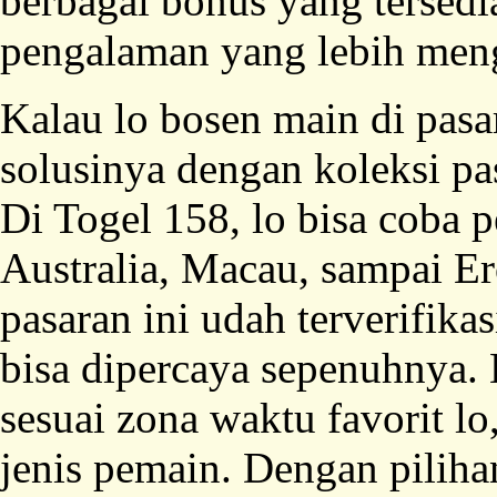
berbagai bonus yang tersedi
pengalaman yang lebih men
Kalau lo bosen main di pasar
solusinya dengan koleksi pa
Di Togel 158, lo bisa coba 
Australia, Macau, sampai 
pasaran ini udah terverifikas
bisa dipercaya sepenuhnya. 
sesuai zona waktu favorit lo
jenis pemain. Dengan piliha