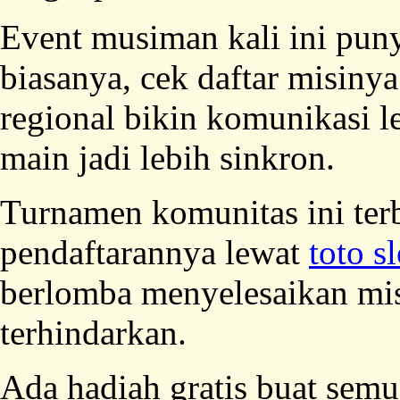
Event musiman kali ini puny
biasanya, cek daftar misinya
regional bikin komunikasi 
main jadi lebih sinkron.
Turnamen komunitas ini ter
pendaftarannya lewat
toto sl
berlomba menyelesaikan m
terhindarkan.
Ada hadiah gratis buat sem