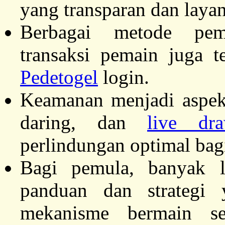
yang transparan dan layan
Berbagai metode pe
transaksi pemain juga t
Pedetogel
login.
Keamanan menjadi aspek
daring, dan
live dr
perlindungan optimal bag
Bagi pemula, banyak 
panduan dan strateg
mekanisme bermain se