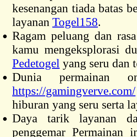
kesenangan tiada batas b
layanan
Togel158
.
Ragam peluang dan rasa 
kamu mengeksplorasi du
Pedetogel
yang seru dan t
Dunia permainan o
https://gamingverve.com/
hiburan yang seru serta la
Daya tarik layanan d
penggemar Permainan in