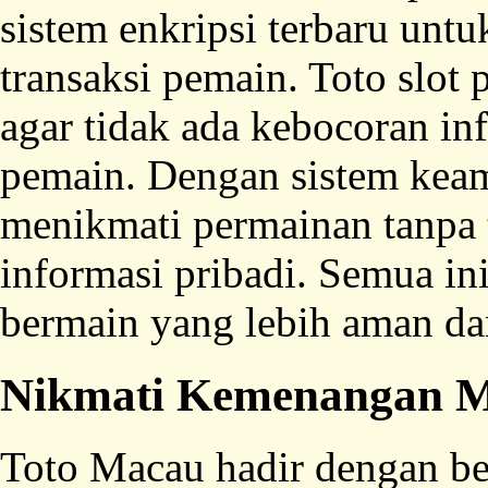
sistem enkripsi terbaru untu
transaksi pemain. Toto slot
agar tidak ada kebocoran in
pemain. Dengan sistem keam
menikmati permainan tanpa 
informasi pribadi. Semua i
bermain yang lebih aman d
Nikmati Kemenangan M
Toto Macau hadir dengan be