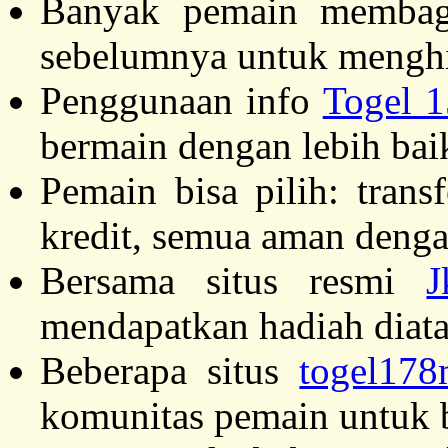
Banyak pemain membagik
sebelumnya untuk menghi
Penggunaan info
Togel 
bermain dengan lebih bai
Pemain bisa pilih: trans
kredit, semua aman dengan
Bersama situs resmi
J
mendapatkan hadiah diata
Beberapa situs
togel17
komunitas pemain untuk b