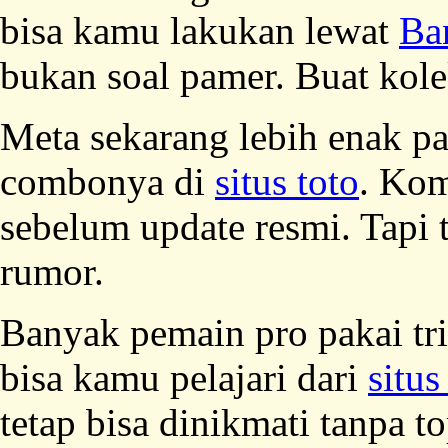
bisa kamu lakukan lewat
Ba
bukan soal pamer. Buat kolek
Meta sekarang lebih enak pak
combonya di
situs toto
. Kom
sebelum update resmi. Tapi 
rumor.
Banyak pemain pro pakai tri
bisa kamu pelajari dari
situs
tetap bisa dinikmati tanpa t