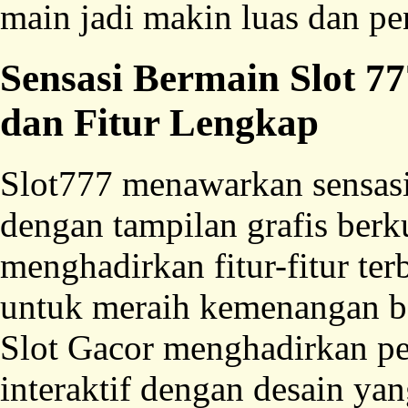
main jadi makin luas dan pe
Sensasi Bermain Slot 
dan Fitur Lengkap
Slot777 menawarkan sensas
dengan tampilan grafis berku
menghadirkan fitur-fitur t
untuk meraih kemenangan bes
Slot Gacor menghadirkan p
interaktif dengan desain y