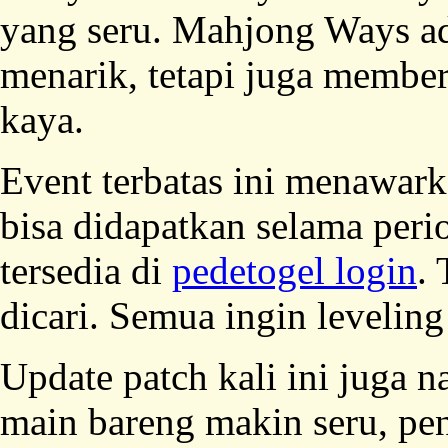
yang seru. Mahjong Ways ad
menarik, tetapi juga membe
kaya.
Event terbatas ini menawark
bisa didapatkan selama perio
tersedia di
pedetogel login
.
dicari. Semua ingin leveling
Update patch kali ini juga n
main bareng makin seru, pe