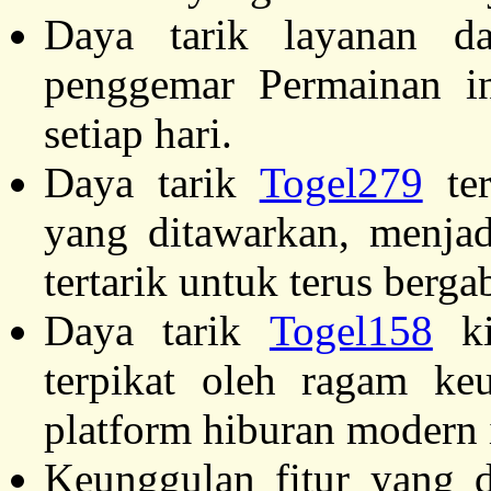
Daya tarik layanan d
penggemar Permainan in
setiap hari.
Daya tarik
Togel279
ter
yang ditawarkan, menja
tertarik untuk terus berga
Daya tarik
Togel158
ki
terpikat oleh ragam ke
platform hiburan modern 
Keunggulan fitur yang 