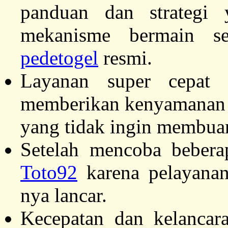
panduan dan strateg
mekanisme bermain se
pedetogel
resmi.
Layanan super cepat
memberikan kenyamanan m
yang tidak ingin membu
Setelah mencoba beberap
Toto92
karena pelayanan
nya lancar.
Kecepatan dan kelancar