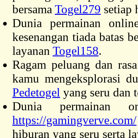
bersama
Togel279
setiap 
Dunia permainan onli
kesenangan tiada batas b
layanan
Togel158
.
Ragam peluang dan rasa 
kamu mengeksplorasi du
Pedetogel
yang seru dan t
Dunia permainan o
https://gamingverve.com/
hiburan yang seru serta la