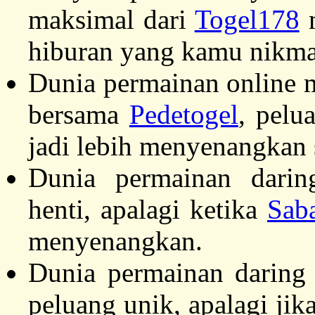
maksimal dari
Togel178
m
hiburan yang kamu nikma
Dunia permainan online m
bersama
Pedetogel
, pelu
jadi lebih menyenangkan 
Dunia permainan darin
henti, apalagi ketika
Sab
menyenangkan.
Dunia permainan daring
peluang unik, apalagi jik