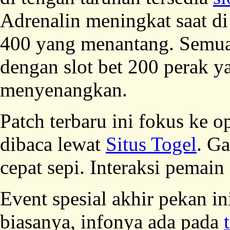
Adrenalin meningkat saat di
400 yang menantang. Semua
dengan slot bet 200 perak 
menyenangkan.
Patch terbaru ini fokus ke o
dibaca lewat
Situs Togel
. G
cepat sepi. Interaksi pemain
Event spesial akhir pekan in
biasanya, infonya ada pada