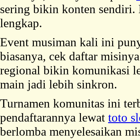
sering bikin konten sendir
lengkap.
Event musiman kali ini puny
biasanya, cek daftar misinya
regional bikin komunikasi 
main jadi lebih sinkron.
Turnamen komunitas ini ter
pendaftarannya lewat
toto sl
berlomba menyelesaikan m