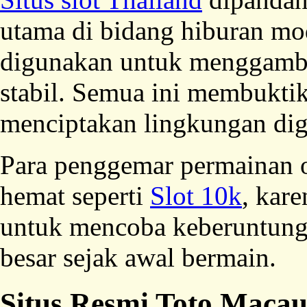
utama di bidang hiburan mod
digunakan untuk menggambar
stabil. Semua ini membuktik
menciptakan lingkungan dig
Para penggemar permainan o
hemat seperti
Slot 10k
, kar
untuk mencoba keberuntung
besar sejak awal bermain.
Situs Resmi Toto Maca