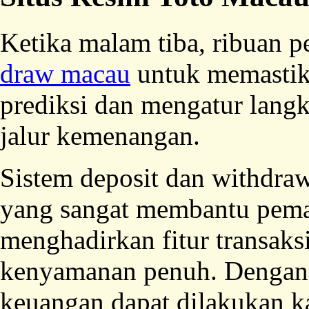
Ketika malam tiba, ribuan
draw macau
untuk memastik
prediksi dan mengatur langk
jalur kemenangan.
Sistem deposit dan withdraw
yang sangat membantu pema
menghadirkan fitur transaks
kenyamanan penuh. Dengan 
keuangan dapat dilakukan k