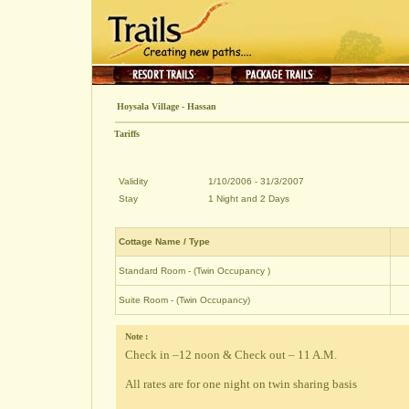
Hoysala Village - Hassan
Tariffs
Validity
1/10/2006 - 31/3/2007
Stay
1 Night and 2 Days
Cottage Name / Type
Standard Room - (Twin Occupancy )
Suite Room - (Twin Occupancy)
Note :
Check in –12 noon & Check out – 11 A.M.
All rates are for one night on twin sharing basis