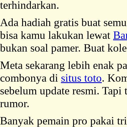
terhindarkan.
Ada hadiah gratis buat sem
bisa kamu lakukan lewat
Ba
bukan soal pamer. Buat kolek
Meta sekarang lebih enak pak
combonya di
situs toto
. Kom
sebelum update resmi. Tapi 
rumor.
Banyak pemain pro pakai tri