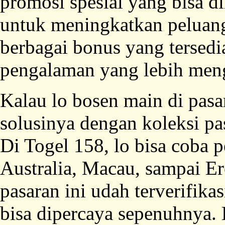
promosi spesial yang bisa 
untuk meningkatkan pelua
berbagai bonus yang tersedi
pengalaman yang lebih men
Kalau lo bosen main di pasar
solusinya dengan koleksi pa
Di Togel 158, lo bisa coba 
Australia, Macau, sampai 
pasaran ini udah terverifikas
bisa dipercaya sepenuhnya. 