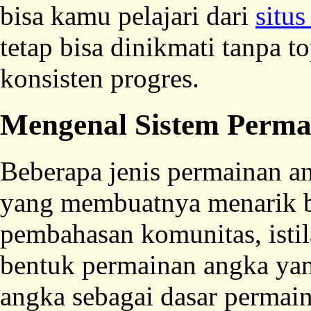
bisa kamu pelajari dari
situs
tetap bisa dinikmati tanpa t
konsisten progres.
Mengenal Sistem Perma
Beberapa jenis permainan a
yang membuatnya menarik b
pembahasan komunitas, isti
bentuk permainan angka ya
angka sebagai dasar permai