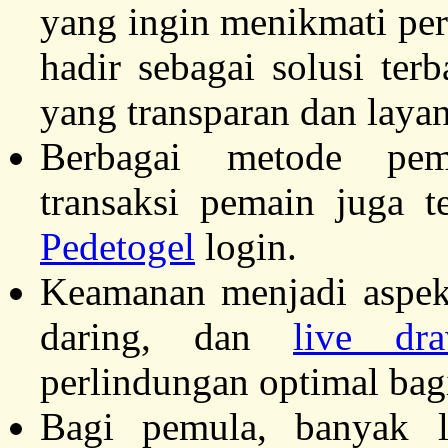
yang ingin menikmati pe
hadir sebagai solusi te
yang transparan dan layan
Berbagai metode pe
transaksi pemain juga t
Pedetogel
login.
Keamanan menjadi aspek
daring, dan
live dr
perlindungan optimal bag
Bagi pemula, banyak 