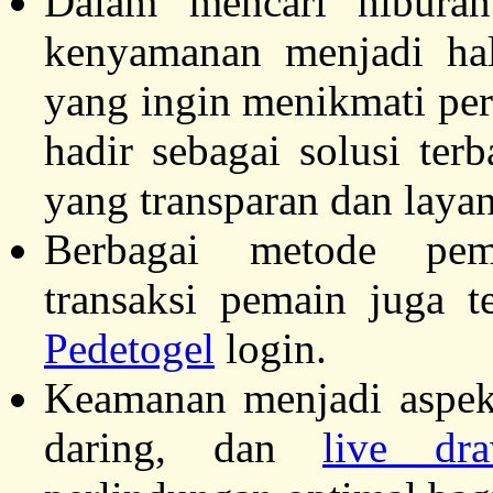
Dalam mencari hiburan
kenyamanan menjadi ha
yang ingin menikmati pe
hadir sebagai solusi te
yang transparan dan layan
Berbagai metode pe
transaksi pemain juga t
Pedetogel
login.
Keamanan menjadi aspek
daring, dan
live dr