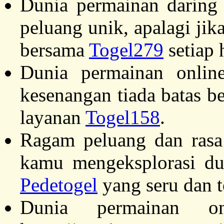
Dunia permainan daring
peluang unik, apalagi jik
bersama
Togel279
setiap 
Dunia permainan onli
kesenangan tiada batas b
layanan
Togel158
.
Ragam peluang dan rasa 
kamu mengeksplorasi du
Pedetogel
yang seru dan t
Dunia permainan o