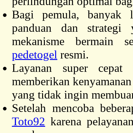
perlindungan optimal bag
Bagi pemula, banyak 
panduan dan strateg
mekanisme bermain se
pedetogel
resmi.
Layanan super cepat
memberikan kenyamanan m
yang tidak ingin membu
Setelah mencoba beberap
Toto92
karena pelayanan