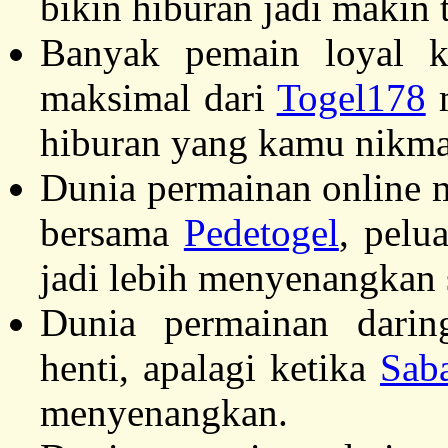
bikin hiburan jadi makin
Banyak pemain loyal ka
maksimal dari
Togel178
m
hiburan yang kamu nikma
Dunia permainan online m
bersama
Pedetogel
, pelu
jadi lebih menyenangkan 
Dunia permainan darin
henti, apalagi ketika
Sab
menyenangkan.