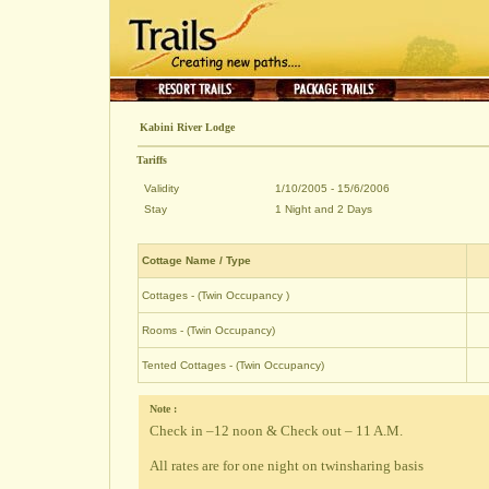
Kabini River Lodge
Tariffs
Validity
1/10/2005 - 15/6/2006
Stay
1 Night and 2 Days
Cottage Name / Type
Cottages - (Twin Occupancy )
Rooms - (Twin Occupancy)
Tented Cottages - (Twin Occupancy)
Note :
Check in –12 noon & Check out – 11 A.M.
All rates are for one night on twinsharing basis