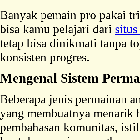
Banyak pemain pro pakai tri
bisa kamu pelajari dari
situs
tetap bisa dinikmati tanpa t
konsisten progres.
Mengenal Sistem Perma
Beberapa jenis permainan a
yang membuatnya menarik b
pembahasan komunitas, isti