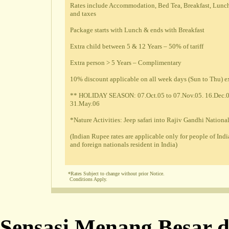
Rates include Accommodation, Bed Tea, Breakfast, Lunch,
and taxes
Package starts with Lunch & ends with Breakfast
Extra child between 5 & 12 Years – 50% of tariff
Extra person > 5 Years – Complimentary
10% discount applicable on all week days (Sun to Thu
** HOLIDAY SEASON: 07.Oct.05 to 07.Nov.05. 16.Dec.05 
31.May.06
*Nature Activities: Jeep safari into Rajiv Gandhi Nationa
(Indian Rupee rates are applicable only for people of Ind
and foreign nationals resident in India)
*Rates Subject to change without prior Notice.
Conditions Apply.
Sensasi Menang Besar d