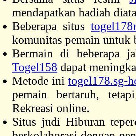
mendapatkan hadiah diata
Beberapa situs
togel17
komunitas pemain untuk b
Bermain di beberapa ja
Togel158
dapat meningka
Metode ini
togel178.sg-h
pemain bertaruh, teta
Rekreasi online.
Situs judi Hiburan tepe
berkolaborasi dengan pe