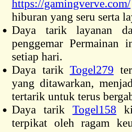
https://gamingverve.com/
hiburan yang seru serta la
Daya tarik layanan d
penggemar Permainan in
setiap hari.
Daya tarik
Togel279
ter
yang ditawarkan, menja
tertarik untuk terus berga
Daya tarik
Togel158
ki
terpikat oleh ragam ke