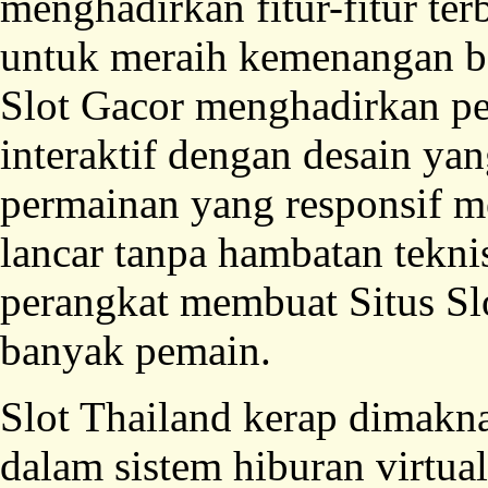
menghadirkan fitur-fitur t
untuk meraih kemenangan bes
Slot Gacor menghadirkan p
interaktif dengan desain y
permainan yang responsif me
lancar tanpa hambatan tekni
perangkat membuat Situs Sl
banyak pemain.
Slot Thailand kerap dimaknai
dalam sistem hiburan virtual