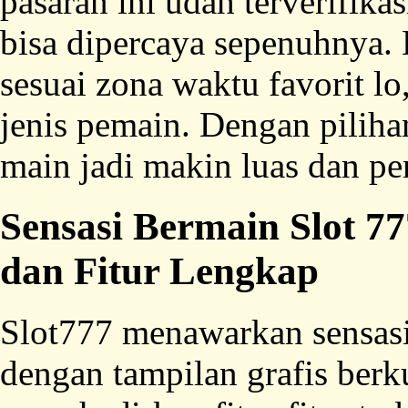
pasaran ini udah terverifikas
bisa dipercaya sepenuhnya. 
sesuai zona waktu favorit lo
jenis pemain. Dengan piliha
main jadi makin luas dan pe
Sensasi Bermain Slot 
dan Fitur Lengkap
Slot777 menawarkan sensas
dengan tampilan grafis berku