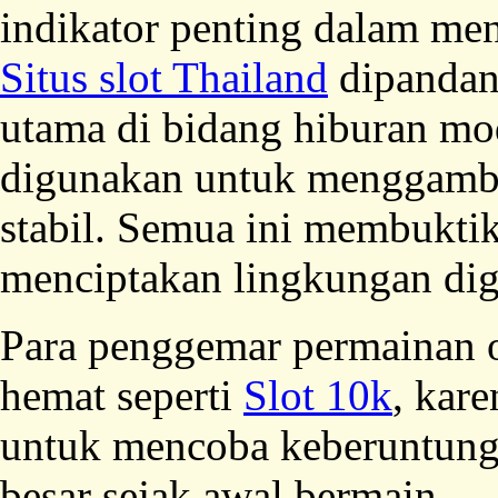
indikator penting dalam menj
Situs slot Thailand
dipandan
utama di bidang hiburan mod
digunakan untuk menggambar
stabil. Semua ini membuktik
menciptakan lingkungan dig
Para penggemar permainan o
hemat seperti
Slot 10k
, kar
untuk mencoba keberuntung
besar sejak awal bermain.